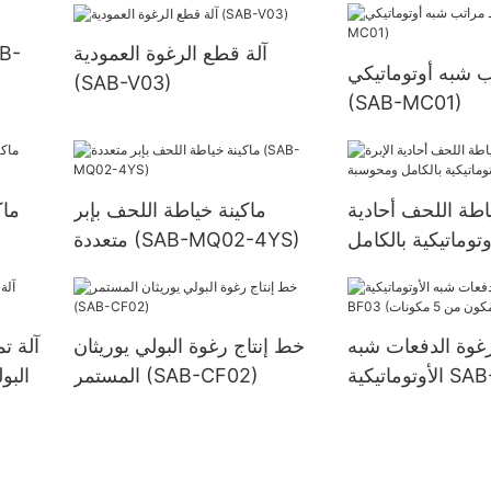
آلة قطع الرغوة العمودية
 شبه أوتوماتيكي
(SAB-V03)
(SAB-MC01)
اطة اللحف أحادية
ماكينة خياطة اللحف بإبر
ماك
وتوماتيكية بالكامل
متعددة (SAB-MQ02-4YS)
بة (SAB-5D)
رغوة الدفعات شبه
خط إنتاج رغوة البولي يوريثان
آلة ت
الأوتوماتيكية SAB-BF03
المستمر (SAB-CF02)
البو