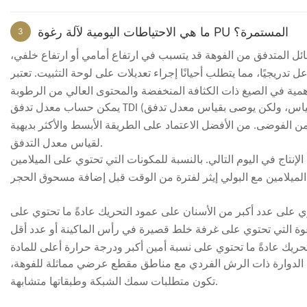
التواصل المبكر ودعم
المشروع
تاج المتعلق بإنتاج الرغوة المعاد تدويرها حول هدف مشروع العميل، حتى تتمكن
ما هي الاحتياطات اليومية لآلة رغوة PU المستمرة؟
3
ات الأساسية لإنتاج رغوة البولي يوريثان المرنة للأثاث والمراتب، بما في ذلك
ئل المتدفق من الفوهة قد يتسبب في ارتفاع أمامي أو ارتفاع خلفي،
الكثافة والصلابة والارتباط بعمليات القطع والمعالجة اللاحقة.
تدريجيًا، مما يتطلب أحيانًا إجراء تعديلات على لوحة التثبيت. تعتبر
التواصل المبكر وتأكيد الحل
 الإنتاج، والربط بين منطقة الرغوة ومنطقة المعالجة اللاحقة، ومساحة عمل
المشغل.
يمكن حساب معدل تدفق TDI (ثنائي إيزوسيانات التولوين) ليتوافق مع قيمة المقياس، ولكن يوصى بقياس معدل تدفق TDI فعليًا أثناء الرغوة الأولى. معدل
ة، والنعومة، وظروف السوق المحلية. وبناءً على هذه المعلومات، شرحنا اتجاه
ن الفوضى. من الأفضل الاعتماد على الطريقة الأبسط والأكثر بديهية
ة البولي يوريثان المرنة الحقيقية لدينا. وقد مكّنه ذلك من فهم ظروف تشغيل
المعدات المناسبة، وإعداد المواد الخام، وعملية الإنتاج الأساسية للمشروع.
لقياس معدل التدفق.
وة المعاد تدويرها، وظروف تشغيل المعدات، وخيارات التخطيط المختلفة في بيئة
تاج في اليوم التالي. بالنسبة للمكونات التي تحتوي على الميلامين
 التشغيل اليومي، والاختلافات العملية بين تصميمات المعدات المختلفة، وأي
التكوينات كانت أكثر ملاءمة لظروف المشروع الحالية.
تصميم مساحة المصنع
اختلافات الاستثمار الأولي
ي على عدد أكبر من الأسنان على عمود التحريك عادةً ما تحتوي على
اتصال سير العمل
غوة التي تحتوي على غرفة خلط قصيرة في رأس الماكينة أو عدد أقل
توسع الإنتاج في المستقبل
ها هذا العميل
س الدوارة ذات الرش الفردي مع مناطق مقطع عرضي مماثلة للفوهة،
الخيارات كانت أقل تكلفة مبدئية، لكنها تتطلب تعديلات أكثر من العميل أثناء
لماذا اختارنا العميل في النهاية
تكون متطلبات سمك الشبكة وطبقاتها متشابهة.