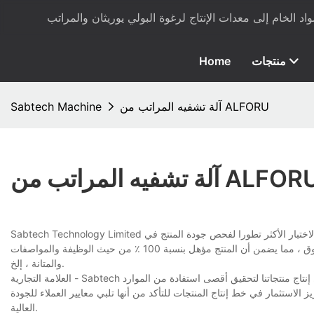
منتجات
Home
آلة تشفيه المراتب من ALFORU
Sabtech Machine
ة تشفيه المراتب من ALFORU
Sabtech Technology Limited هي المكان الذي يمكنك أن تجد فيه آلة تشفيه المراتب عالية الجودة وموثوقة. لقد قدمنا معدات الاختبار الأكثر تطورا لفحص جودة المنتج في
كل مرحلة من مراحل الإنتاج. تم اكتشاف جميع العيوب ذات الصلة بالمنتج وإزالتها بشكل موثوق ، مما يضمن أن المنتج مؤهل بنسبة 100 ٪ من حيث الوظيفة والمواصفات
والمتانة ، إلخ.
العلامة التجارية - Sabtech تم تأسيسها من خلال عملنا الشاق ونضع أيضًا نموذج الاستخدام المستدام في كل قسم من خط إنتاج منتجاتنا لتحقيق أقصى استفادة من الموارد
 الاستثمار في خط إنتاج المنتجات للتأكد من أنها تلبي معايير العملاء للجودة
العالية.