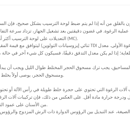
تواصل المبكرة، قمنا أولاً بتنظيم المعدات الأساسية والمواد الخام وتدفق الإن
المناقشة اللاحقة حول اختيار الآلات وتخطيط بدء التشغيل من المضي قدماً بشكل أكثر وضوحاً.
شروع، ناقشنا أولاً السوق المستهدف واتجاه المنتج مع العميل، ثم أبلغنا بالمتطلب
ن بالقلق من أنه إذا لم يتم ضبط لوحة الترسيب بشكل صحيح، فإن السا
عملية الرغوة. في غضون دقيقتين بعد تشغيل الجهاز، تزداد سرعة التفاعل 
 ظروف مصنع العميل، قدمنا ​​مخططًا لتخطيط المصنع لتنظيم وضع المعدات، وتدفق
التعديلات على لوحة الترسيب أكثر أهمية في الصيغ ذات الكثافة المنخفضة والمحتوى العالي من الرطوبة (MC).
أكدنا أولاً من متطلبات المنتج الأساسية للعميل، بما في ذلك الكثافة المستهدف
لغاية؛ إذا لم يكن معدل التدفق دقيقًا، فسيكون كل شيء آخر في حالة م
واصل، عقدنا عدة اجتماعات عبر الفيديو مع العميل وعرضنا عليه عملية إنتاج رغو
آلة الرغوة المستمرة، وترابط العملية أثناء عملية الرغوة، وكيفية دمج عمليات القطع والمعالجة اللاحقة في الإنتاج الفعلي.
مصنعنا لإجراء تقييم ميداني. وخلال الزيارة، رتبنا له مراجعة عملية إنتاج الرغ
مساحيق، يجب ترك مسحوق الحجر المختلط طوال الليل ويجب أن يبدأ الإن
 بمناقشة المعدات، ركز التواصل على أسئلة العميل المحددة، بما في ذلك سهولة
المصنع. بالإضافة إلى فحص الآلة نفسها، راجع العميل أيضًا عدة مسائل عملية متعلقة ببدء المشروع، بما في ذلك:
ومسحوق الحجر، يوصى أولاً بخلط الميلامين مع البولي إيثر لفترة من الوقت قبل إضافة مسحوق الحجر.
 آلات الرغوة التي تحتوي على حجرة خلط طويلة في رأس الآلة أو تحتو
ل ودرجة حرارة مادة أقل. على العكس من ذلك، فإن تركيبات آلات الر
آلة إعادة تدوير الرغوة التي اشترا
من الأسنان على عمود التحريك عادةً ما تحتوي على نسبة أمين أكبر ودرجة حرارة أعلى للمادة.
الصيغة، عند التبديل بين الرؤوس الدوارة ذات الرش المزدوج والرؤو
ة الحلول، ناقشنا الاختلافات بين خيارات التكوين المتعددة بطريقة عملية. بعض 
تنسيق الإنتاج وإعداد العمليات لاحقًا. أما الخيارات الأخرى فكانت أكثر شمولًا، لكنها لم تكن الأنسب لميزانية العميل الحالية وظروف مصنعه.