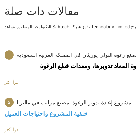
مقالات ذات صلة
الخارج
ع رغوة البولي يوريثان في المملكة العربية السعودية
1
ة المعاد تدويرها، ومعدات قطع الرغوة
خلفية المشروع
اقرأ أكثر
ة السعودية. كان يخطط لإنشاء مصنع جديد لرغوة البولي يوريثان لتلبية احتياجات السوق
مشروع إعادة تدوير الرغوة لمصنع مراتب في ماليزيا
2
خلفية المشروع واحتياجات العميل
اجية الأساسية. ومع تقدم المشروع، تطلب الأمر تخطيطًا منسقًا للمنتجات
يرها، ولكن في بداية المشروع، لم يكن على دراية بتكوين المعدات، أو تحضير
اقرأ أكثر
المواد الخام، أو عملية الإنتاج الشاملة لهذا النوع من المنتجات.