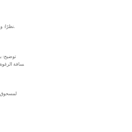
نظرًا: وقت إطلاق الفقاعة للصيغة هو 108 ثانية، وسرعة الحزام الناقل أثناء الرغوة هي 4.6 متر في الدقيقة. حساب مسافات التأرجح وحوض الرغوة.
توضيح: ب
مسافة الرغوة ا