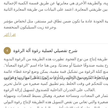
دريجيًا من مجرد آلة واحدة إلى خط إنتاج كامل وتجهيز المصنع. ويعود قراره
نوية، والطريقة الأخرى هي معايرتها عن طريق قسمة الكمية الإجمالية
بمواصلة المشروع معنا بشكل أساسي إلى النقاط التالية.
حلة الأولى الذي يتمحور حول آلة إعادة تدوير الرغوة. ويهدف هذا التصميم
1. ركز التواصل على الاحتياجات الفعلية للمشروع لدى العميل
ة ما تكون ضمن نطاق غير مستقر، مثل انخفاض مؤشر TDI، وانخفاض نسبة الماء إلى MC، وجرعة T-9 منخفضة،
ى احتياجات السوق المستهدفة، وتوجه المنتج، ومتطلبات إنتاج رغوة البولي
وجرعة زيت السيليكون المنخفضة.
مصنع الجديد في ظل الظروف الحالية. وقد ظل النقاش مركزًا على هذه المسائل
المتعلقة بالمشروع.
التركيب والتدريب وبدء المشروع
اقرأ أكثر
2. تم تطوير الحل بناءً على الظروف الفعلية للمشروع
الآلة الأساسي فحسب، بل شمل أيضاً النقاط العملية المتعلقة مباشرة بالإنتاج
الرغوة وبعض الظروف الإنتاجية الأساسية. ومع استمرار التواصل، تم تطوير
شرح تفصيلي لعملية رغوة آلة الرغوة
4
الأولي، مثل:
تنسيق المواد الخام
ريقة إنتاج من نوع الفجوة. تطورت هذه الطريقة من الرغوة اليدوية
ربط تدفق الإنتاج
اش على اختيار المعدات فحسب، بل شمل أيضًا استخدامها الفعلي في الإنتاج
به صندوقًا خشبيًا أو معدنيًا، ومن هنا جاء اسم "الرغوة المعبأة".
تسلسل العمليات
ت العملية بين تصاميم المعدات، وأي التكوينات هي الأنسب للمشروع الحالي.
النقاط الرئيسية أثناء الاستخدام الفعلي
منع كتلة الرغوة من تشكيل قمة مقببة، يمكن وضع لوحة غطاء عائمة
تشمل المعدات الرئيسية لإنتاج الرغوة المعبأة ما يلي: 1) محرك كهربائي ميكانيكي، برميل خلط؛ 2) صندوق القالب. 3) أدوات الوزن مثل الموازين، وموازين
على الإنتاج التجريبي والتشغيل اليومي. وقد سهّل ذلك على الفريق الانتقال
اس، والمحاقن الزجاجية، وأجهزة القياس الأخرى؛ 4) ساعة توقيت للتحكم في وقت الخلط. يتم تطبيق كمية صغيرة من عامل تحرير
محتوى المشتريات النهائي
القالب على الجدران الداخلية للصندوق لتسهيل إزالة الرغوة.
لاستثمار في المعدات، ومساحة صغيرة، وهيكل بسيط للمعدات، وسهولة
واحد كامل
خط إنتاج الرغوة المستمر
صغيرة والتي تعاني من نقص التمويل هذه الطريقة لإنتاج رغوة البولي
د تدويرها، بما في ذلك:
آلة إعادة تدوير الرغوة
غلاية بخارية
آلة تمزيق الرغوة
متابعة التعاون