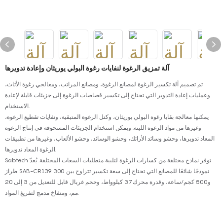
آلة تمزيق الرغوة لنفايات رغوة البولي يوريثان وإعادة تدويرها
تم تصميم آلة تكسير الرغوة لمصانع الرغوة، ومصانع المراتب، ومعالجي رغوة الأثاث،
وعمليات إعادة التدوير التي تحتاج إلى تكسير قصاصات الرغوة إلى جزيئات قابلة لإعادة
الاستخدام.
يمكنها معالجة بقايا رغوة البولي يوريثان، وكتل الرغوة المتبقية، ونفايات تقطيع الرغوة،
وغيرها من مواد الرغوة اللينة. ويمكن استخدام الجزيئات المسحوقة في إنتاج الرغوة
المعاد تدويرها، وحشو وسائد الأرائك، وحشو الوسائد، وحشو الألعاب، وغيرها من تطبيقات
الرغوة المعاد تدويرها.
Sabtech توفر نماذج مختلفة من كسارات الرغوة لتلبية متطلبات السعات المختلفة. يُعدّ
طراز SAB-CR139 نموذجًا شائعًا للمصانع التي تحتاج إلى سعة تكسير تتراوح بين 300
و500 كجم/ساعة، وقدرة محرك 37 كيلوواط، وحجم غربال قابل للتعديل من 3 إلى 20
مم، ومنفاخ مدمج لتفريغ المواد.