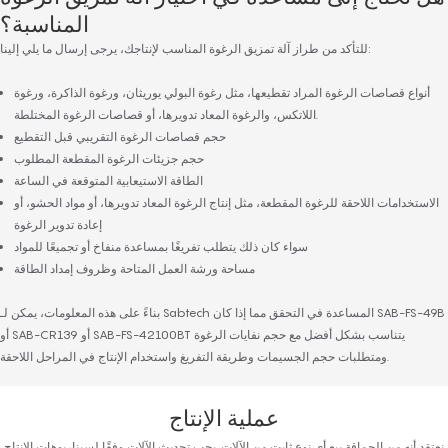
المناسبة؟
للتأكد من طراز آلة تمزيق الرغوة المناسب لإنتاجك، يرجى إرسال ما يلي إلينا:
أنواع قصاصات الرغوة المراد تقطيعها، مثل رغوة البولي يوريثان، ورغوة الذاكرة، ورغوة
اللاتكس، والرغوة المعاد تدويرها، أو قصاصات الرغوة المختلطة.
حجم قصاصات الرغوة التقريبي قبل التقطيع
حجم جزيئات الرغوة المقطعة المطلوب
الطاقة الاستيعابية المتوقعة في الساعة
الاستخدامات اللاحقة للرغوة المقطعة، مثل إنتاج الرغوة المعاد تدويرها، أو مواد الحشو، أو
إعادة تدوير الرغوة
سواء كان ذلك يتطلب تفريغًا بمساعدة منفاخ أو تجميعًا للمواد
مساحة ورشة العمل المتاحة وظروف إمداد الطاقة
بناءً على هذه المعلومات، يمكن لـ Sabtech المساعدة في التحقق مما إذا كان SAB-FS-49B
أو SAB-CR139 أو SAB-FS-42100BT يتناسب بشكل أفضل مع حجم نفايات الرغوة
ومتطلبات حجم الجسيمات وطريقة التفريغ واستخدام الإنتاج في المراحل اللاحقة.
عملية الإنتاج
نعتقد أنه من الحماقة بيع أي نوع ثابت من الآلات. يجب تحديث الآلات وفقًا لسيناريوهات الإنتاج