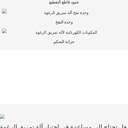
عمود قاطع التقطيع
وحدة النفخ
خزانة التحكم
خدمة ممتازة
فريق خدمة العملاء لدينا فريقٌ متفانٍ ومجتهد، تم اختياره بعناية فائقة لحماسه والتزامه بتقديم
خدمة عملاء ممتازة. يقدم الفريق النصائح، ويجيب على جميع الاستفسارات، ويقدم الدعم
المستمر حتى بعد إتمام عملية الشراء.
هل تحتاج إلى مساعدة في اختيار آلة تمزيق الرغوة