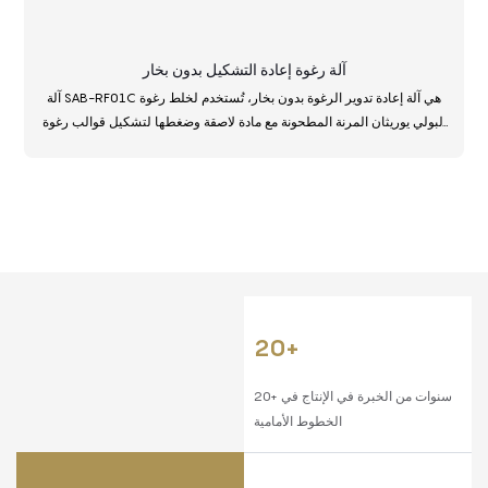
آلة رغوة إعادة التشكيل بدون بخار
آلة SAB-RF01C هي آلة إعادة تدوير الرغوة بدون بخار، تُستخدم لخلط رغوة
البولي يوريثان المرنة المطحونة مع مادة لاصقة وضغطها لتشكيل قوالب رغوة
معاد تدويرها. يمكن تخصيص حجم القالب.
20+
20+ سنوات من الخبرة في الإنتاج في
الخطوط الأمامية