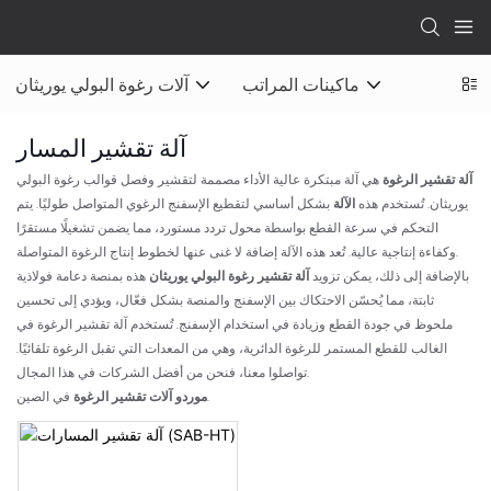
ماكينات المراتب
آلات رغوة البولي يوريثان
آلة تقشير المسار
آلة تقشير الرغوة
هي آلة مبتكرة عالية الأداء مصممة لتقشير وفصل قوالب رغوة البولي
يوريثان. تُستخدم هذه
الآلة
بشكل أساسي لتقطيع الإسفنج الرغوي المتواصل طوليًا. يتم
التحكم في سرعة القطع بواسطة محول تردد مستورد، مما يضمن تشغيلًا مستقرًا
وكفاءة إنتاجية عالية. تُعد هذه الآلة إضافة لا غنى عنها لخطوط إنتاج الرغوة المتواصلة.
بالإضافة إلى ذلك، يمكن تزويد
آلة تقشير رغوة البولي يوريثان
هذه بمنصة دعامة فولاذية
ثابتة، مما يُحسّن الاحتكاك بين الإسفنج والمنصة بشكل فعّال، ويؤدي إلى تحسين
ملحوظ في جودة القطع وزيادة في استخدام الإسفنج. تُستخدم آلة تقشير الرغوة في
الغالب للقطع المستمر للرغوة الدائرية، وهي من المعدات التي تقبل الرغوة تلقائيًا.
تواصلوا معنا، فنحن من أفضل الشركات في هذا المجال.
في الصين.
موردو آلات تقشير الرغوة