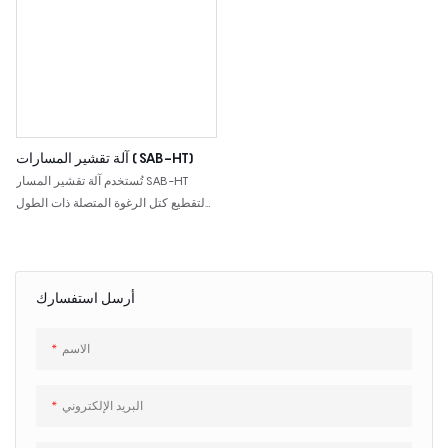
آلة تقشير المسارات (SAB-HT)
تُستخدم آلة تقشير المسار SAB-HT
لتقطيع كتل الرغوة المتصلة ذات الطول
الطويل، مع قطع رقيق 2 مم، وحركة
المسار، والتحكم PLC، ودعم بكرة
الضغط.
أرسل استفسارك
الاسم
البريد الإلكتروني