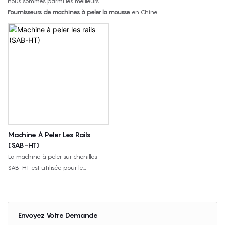
nous sommes parmi les meilleurs.
Fournisseurs de machines à peler la mousse
en Chine.
Machine À Peler Les Rails
(SAB-HT)
La machine à peler sur chenilles
SAB-HT est utilisée pour le
découpage en longueur de blocs
de mousse continus, avec une
coupe d'épaisseur de 2 mm, un
mouvement sur chenilles, une
Envoyez Votre Demande
commande PLC et un support de