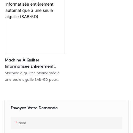
Machine À Quilter
Informatisée Entièrement
Automatique À Une Seule
Machine à quilter informatisée à
Aiguille (SAB-5D)
une seule aiguille SAB-5D pour
courtepointes, couvre-lits, housses
de coussins et tissus matelassés,
avec matelassage en saut à 360°,
couture de motifs complexes et
Envoyez Votre Demande
largeur de matelassage de 2400
mm.
Nom