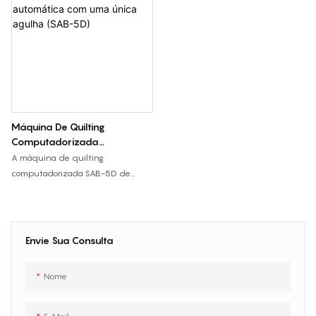
Máquina De Quilting
Computadorizada
Totalmente Automática Com
A máquina de quilting
Uma Única Agulha (SAB-5D)
computadorizada SAB-5D de
agulha única é ideal para colchas,
cobertores, capas de almofada e
tecidos acolchoados, com quilting
de salto de 360°, costura de
Envie Sua Consulta
padrões complexos e largura de
quilting de 2400 mm.
Nome