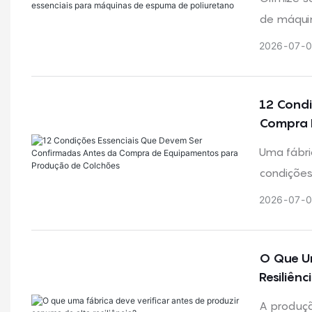
de máquin
qualidade
2026
07
0
consistênc
12 Condi
Compra 
Uma fábri
condições 
serem con
2026
07
0
de colchõ
O Que Um
Resiliênc
A produçã