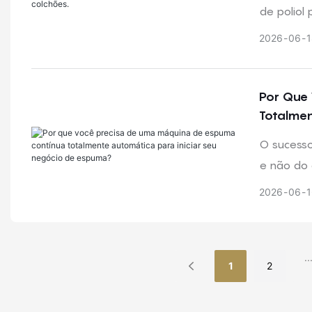
de poliol
iniciar a
2026
06
1
kg/m³, co
Por Que 
Totalmen
O sucesso
e não do
lotes lim
2026
06
1
linhas de
consisten
prazo par
..
1
2