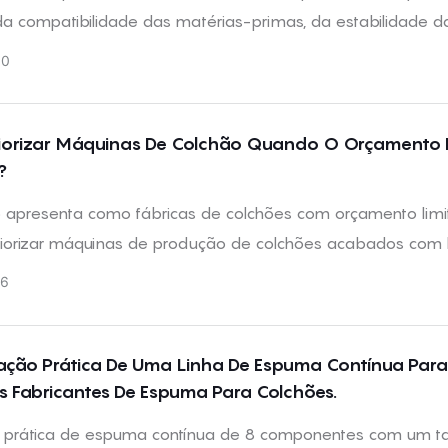
da compatibilidade das matérias-primas, da estabilidade d
 da mistura, do equilíbrio da reação e do suporte técnico. 
30
 devem ser analisadas antes de se iniciar a produção cont
R.
iorizar Máquinas De Colchão Quando O Orçamento 
?
go apresenta como fábricas de colchões com orçamento lim
iorizar máquinas de produção de colchões acabados com
a do pedido, tipo de produto, canal de vendas e plano de
26
nto de molas.
ação Prática De Uma Linha De Espuma Contínua Para
 Fabricantes De Espuma Para Colchões.
 prática de espuma contínua de 8 componentes com um t