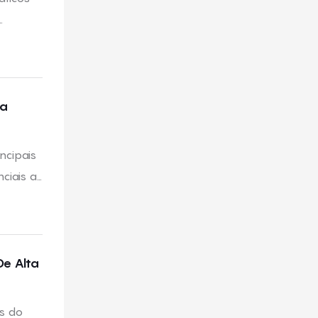
Da
ncipais
ciais a
dução
De Alta
os do