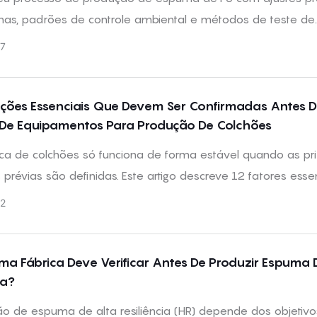
as, padrões de controle ambiental e métodos de teste de
 para manter a densidade da espuma estável, melhorar a
7
ia e reduzir o desperdício de material.
ções Essenciais Que Devem Ser Confirmadas Antes 
De Equipamentos Para Produção De Colchões
ca de colchões só funciona de forma estável quando as pri
prévias são definidas. Este artigo descreve 12 fatores essen
siderados antes de investir em equipamentos para a pro
2
es.
a Fábrica Deve Verificar Antes De Produzir Espuma 
ia?
o de espuma de alta resiliência (HR) depende dos objetiv