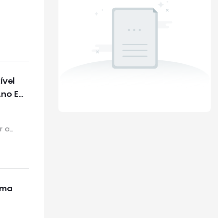
ível
Ano E
r a
uma