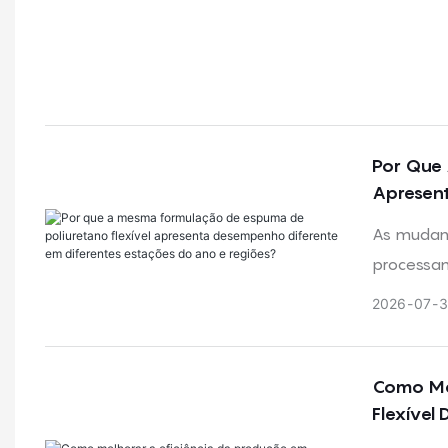
Por Que 
Apresent
Regiões?
As mudanç
processam
dosagem, 
2026
07
3
Como Mel
Flexível 