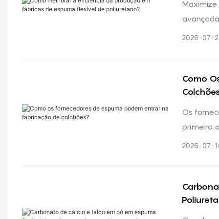
Maximize 
avançadas
desempen
2026
07
2
Como Os 
Colchõe
Os fornec
primeiro 
internas 
2026
07
1
acabados 
interno.
Carbonat
Poliuret