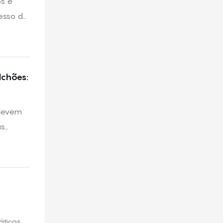
os e
esso de
a
ga com
lchões:
 devem
as
 dos
áticos