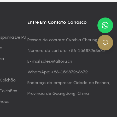
Entre Em Contato Conosco
 Espuma De PU
Pessoa de contato: Cynthia Cheung
ma
Número de contato: +86-15687268672
ma
E-mail:
sales@alforu.cn
WhatsApp: +86-15687268672
 Colchão
Endereço da empresa: Cidade de Foshan,
Colchões
Província de Guangdong, China
chões