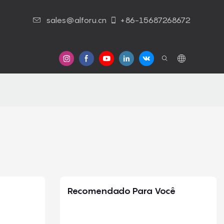
sales@alforu.cn
+86-15687268672
Contato Conosco
Recomendado Para Você