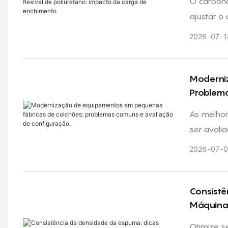
O carbona
ajustar o
carga pod
2026
07
1
celular e
o custo e
Moderniz
Problema
As melhor
ser avali
lacunas n
2026
07
0
fornecedo
Consistê
Máquinas
Otimize s