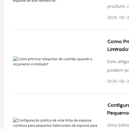
produto, 
dosagem e
2026
06
condições
espuma H
Como Pr
Limitado
Este arti
podem pr
na entreg
2026
06
fornecime
Configur
Pequenos
Uma linha