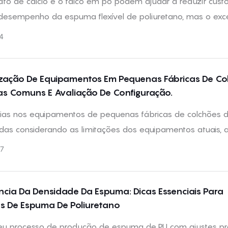
to de cálcio e o talco em pó podem ajudar a reduzir cust
 desempenho da espuma flexível de poliuretano, mas o exc
e afetar a dispersão, a estabilidade da espuma, a estrutur
4
 a qualidade da espuma. Aprenda a equilibrar o uso de car
 o desempenho.
ação De Equipamentos Em Pequenas Fábricas De Co
s Comuns E Avaliação De Configuração.
ias nos equipamentos de pequenas fábricas de colchões
adas considerando as limitações dos equipamentos atuais, 
a capacidade de produção, a prontidão do local, o suporte
7
res e as necessidades de expansão futura.
ncia Da Densidade Da Espuma: Dicas Essenciais Para
 De Espuma De Poliuretano
eu processo de produção de espuma de PU com ajustes pr