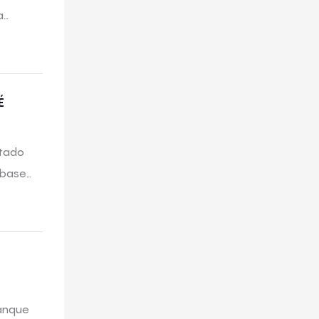
a
Essas
ínua de
É
itado
 base
anque