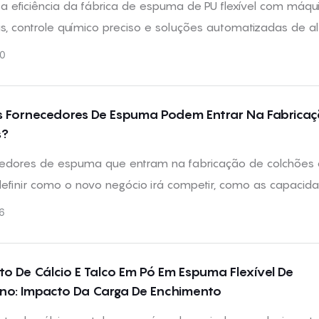
a eficiência da fábrica de espuma de PU flexível com máqu
, controle químico preciso e soluções automatizadas de al
ho da Sabtech Machine.
0
Fornecedores De Espuma Podem Entrar Na Fabricaç
s?
edores de espuma que entram na fabricação de colchõe
definir como o novo negócio irá competir, como as capacid
de produção de espuma podem dar suporte aos produtos
6
e quais processos de produção realmente precisam de co
o De Cálcio E Talco Em Pó Em Espuma Flexível De
ano: Impacto Da Carga De Enchimento