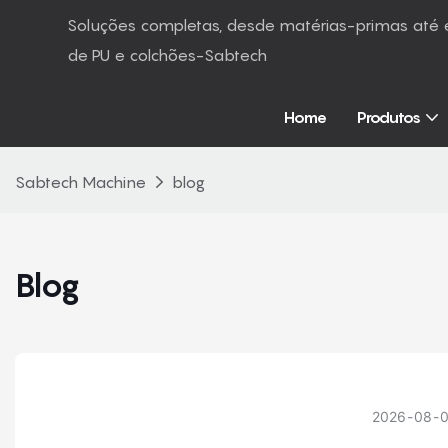
Soluções completas, desde matérias-primas at
de PU e colchões-Sabtech
Home
Produtos
Sabtech Machine
blog
Blog
2026
08