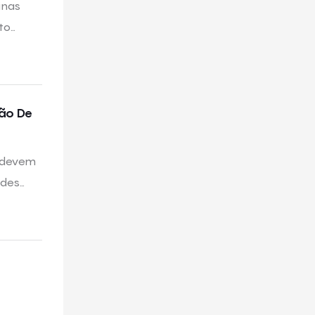
inas
to
ão De
s devem
ades
ntrole