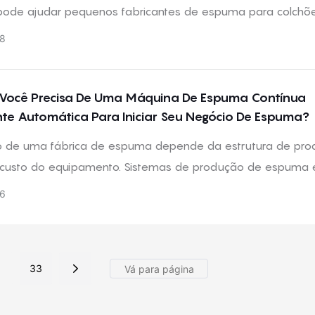
 pode ajudar pequenos fabricantes de espuma para colchõ
 produção regular de espuma flexível com densidades de 8 
8
ntrolando o orçamento, o espaço e a complexidade do sist
Você Precisa De Uma Máquina De Espuma Contínua
te Automática Para Iniciar Seu Negócio De Espuma?
 de uma fábrica de espuma depende da estrutura de pro
 custo do equipamento. Sistemas de produção de espuma
itam a estabilidade do rendimento e a escalabilidade, enqu
6
 produção contínua de espuma proporcionam produção
te, maior eficiência e capacidade de fornecimento confiável
a a produção industrial de espuma.
.
33