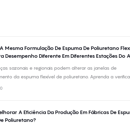
A Mesma Formulação De Espuma De Poliuretano Flex
a Desempenho Diferente Em Diferentes Estações Do 
as sazonais e regionais podem alterar as janelas de
ento da espuma flexível de poliuretano. Aprenda a verifica
a temperatura, a umidade, a altitude e a cura.
0
horar A Eficiência Da Produção Em Fábricas De Esp
De Poliuretano?