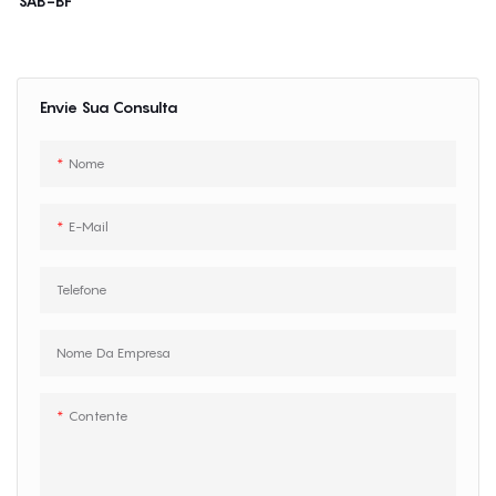
SAB-BF
personalizadas de acordo com as
necessidades do cliente. A
Máquina de Espuma em Lote
aumenta a eficiência da produção
Envie Sua Consulta
e minimiza o desperdício de
material, tornando-se a escolha
Nome
perfeita para fabricantes que
buscam soluções de alta
qualidade e custo-benefício.
E-Mail
Telefone
Nome Da Empresa
Contente