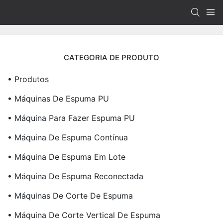
CATEGORIA DE PRODUTO
• Produtos
• Máquinas De Espuma PU
• Máquina Para Fazer Espuma PU
• Máquina De Espuma Contínua
• Máquina De Espuma Em Lote
• Máquina De Espuma Reconectada
• Máquinas De Corte De Espuma
• Máquina De Corte Vertical De Espuma