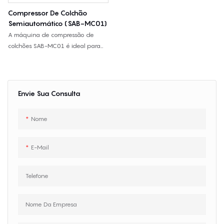
Compressor De Colchão
Semiautomático (SAB-MC01)
A máquina de compressão de
colchões SAB-MC01 é ideal para
colchões de espuma e molas,
projetada para compressão a
vácuo e selagem térmica,
reduzindo o espaço de
Envie Sua Consulta
armazenamento e o volume de
transporte.
Nome
E-Mail
Telefone
Nome Da Empresa