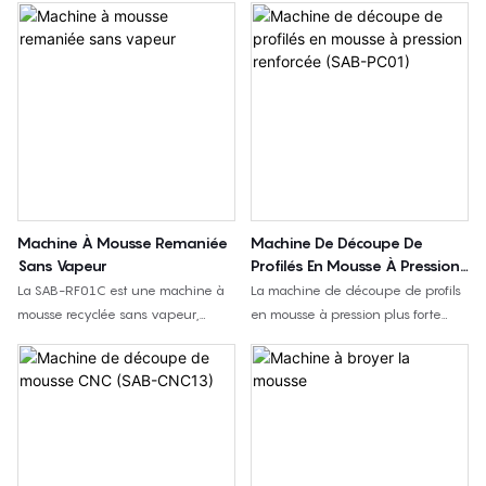
Machine À Mousse Remaniée
Machine De Découpe De
Sans Vapeur
Profilés En Mousse À Pression
Renforcée (SAB-PC01)
La SAB-RF01C est une machine à
La machine de découpe de profils
mousse recyclée sans vapeur,
en mousse à pression plus forte
utilisée pour mélanger de la
SAB-PC01 découpe l'éponge et la
mousse PU souple broyée avec de
mousse PU flexible en feuilles
l'adhésif et la presser pour former
alvéolées/profilées avec un rouleau
des blocs de mousse recyclée. La
de pression à onde moyenne pour
taille du moule est personnalisable.
les matelas, l'acoustique,
l'emballage et la mousse de
meubles.