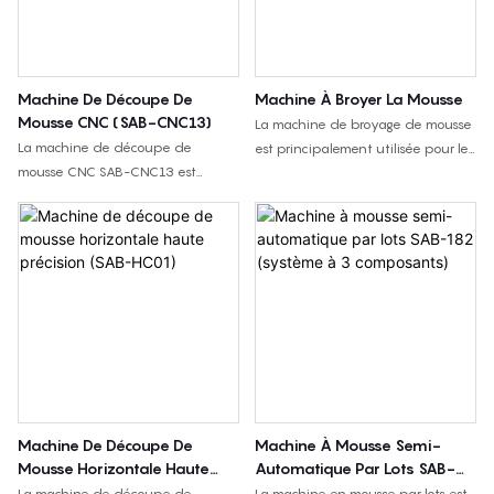
Machine De Découpe De
Machine À Broyer La Mousse
Mousse CNC (SAB-CNC13)
La machine de broyage de mousse
La machine de découpe de
est principalement utilisée pour le
mousse CNC SAB-CNC13 est
broyage secondaire et la réduction
conçue pour la découpe de
de la taille des particules des
contours et le traitement de
déchets de mousse PU souple, des
mousses de forme spécifique. Elle
chutes de mousse et des rebuts de
utilise des trajectoires de découpe
production de mousse. Avec des
contrôlées par CNC pour découper
rouleaux de coupe et des tamis
des blocs et des plaques de
adaptés, elle peut également
mousse selon des formes précises.
traiter certains plastiques souples,
Elle convient aux mousses PU
le caoutchouc, les films, les tuyaux,
souples, aux mousses à mémoire
les bouteilles PET, les déchets
de forme, aux mousses recyclées,
moulés et d'autres matériaux
aux mousses haute résilience et
recyclables.
Machine De Découpe De
Machine À Mousse Semi-
autres mousses souples. Ses
Mousse Horizontale Haute
Automatique Par Lots SAB-
applications courantes incluent la
Précision (SAB-HC01)
182 (système À 3
La machine de découpe de
La machine en mousse par lots est