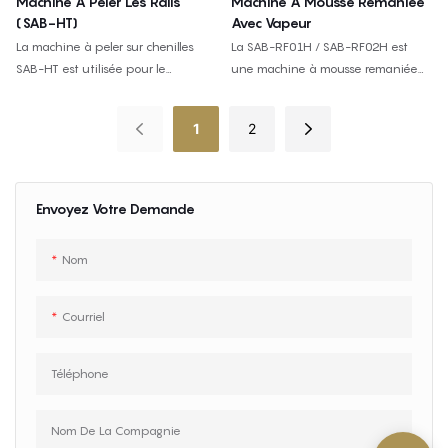
Machine À Peler Les Rails
Machine À Mousse Remaniée
mousse.
(SAB-HT)
Avec Vapeur
La machine à peler sur chenilles
La SAB-RF01H / SAB-RF02H est
SAB-HT est utilisée pour le
une machine à mousse remaniée
découpage en longueur de blocs
assistée par vapeur pour produire
de mousse continus, avec une
des blocs de mousse remaniée à
1
2
coupe d'épaisseur de 2 mm, un
partir de déchets de mousse PU
mouvement sur chenilles, une
flexible broyés, avec des options
commande PLC et un support de
de moule simple et double.
rouleau de pression.
Envoyez Votre Demande
Nom
Courriel
Téléphone
Nom De La Compagnie