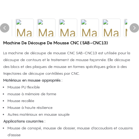
Machine De Découpe De Mousse CNC (SAB-CNC13)
La machine de découpe de mousse CNC SAB-CNC13 est utilisée pour la
découpe de contours et le traitement de mousse façonnée. Elle découpe
des blocs et des plaques de mousse en formes spécifiques grâce à des
trajectoires de découpe contrôlées par CNC.
Matériaux en mousse appropriés :
Mousse PU flexible
mousse à mémoire de forme
Mousse recollée
Mousse à haute résilience
Autres matériaux en mousse souple
Applications courantes :
Mousse de canapé, mousse de dossier, mousse d'accoudoirs et coussins
d'assise