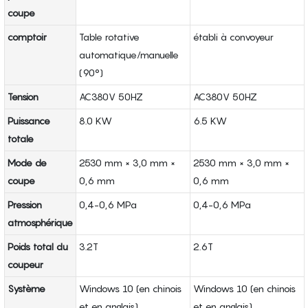
coupe
comptoir
Table rotative
établi à convoyeur
automatique/manuelle
(90°)
Tension
AC380V 50HZ
AC380V 50HZ
Puissance
8.0 KW
6.5 KW
totale
Mode de
2530 mm × 3,0 mm ×
2530 mm × 3,0 mm ×
coupe
0,6 mm
0,6 mm
Pression
0,4-0,6 MPa
0,4-0,6 MPa
atmosphérique
Poids total du
3.2T
2.6T
coupeur
Système
Windows 10 (en chinois
Windows 10 (en chinois
et en anglais)
et en anglais)