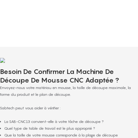
Notre équipe du service client est composée de personnes dévouées et
travailleuses, sélectionnées pour leur enthousiasme et leur engagement à fournir
un excellent service client. Elles offrent des services de publicité.
.1vice, répond à toutes vos questions et vous offre un soutien continu même
après la finalisation de votre achat.
Besoin De Confirmer La Machine De
Découpe De Mousse CNC Adaptée ?
Envoyez-nous votre matériau en mousse, la taille de découpe maximale, la
forme du produit et le plan de découpe.
Sabtech peut vous aider à vérifier :
La SAB-CNC13 convient-elle à votre tâche de découpe ?
Quel type de table de travail est le plus approprié ?
Que la taille de votre mousse corresponde à la plage de découpe