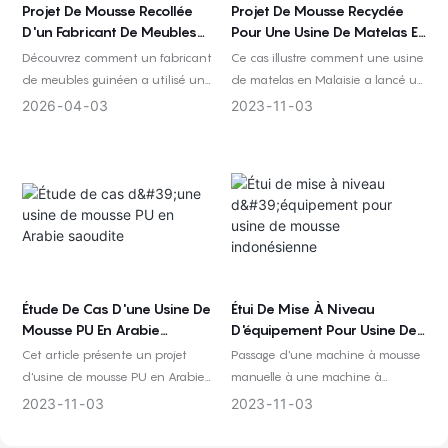
Projet De Mousse Recollée
Projet De Mousse Recyclée
D'un Fabricant De Meubles
Pour Une Usine De Matelas En
Guinéen
Malaisie
Découvrez comment un fabricant
Ce cas illustre comment une usine
de meubles guinéen a utilisé une
de matelas en Malaisie a lancé un
machine à mousse recyclée pour
projet de mousse recyclée avec un
2026
04
03
2023
11
03
traiter ses propres déchets de
soutien en matière de
mousse PU, avec un équipement
configuration des machines,
complet, des matériaux de
d'aménagement de l'usine,
soutien et une assistance
d'installation, de formation et de
technique pour un démarrage de
coopération de production
projet plus fluide.
ultérieure.
Étude De Cas D'une Usine De
Étui De Mise À Niveau
Mousse PU En Arabie
D'équipement Pour Usine De
Saoudite
Mousse Indonésienne
Cet article présente un projet
Passage d'une machine à mousse
d'usine de mousse PU en Arabie
manuelle à une machine à
saoudite, abordant le soutien
mousse semi-automatique par
2023
11
03
2023
11
03
initial, la communication autour
lots. Cette étude de cas illustre
du projet et les décisions
comment une usine de mousse