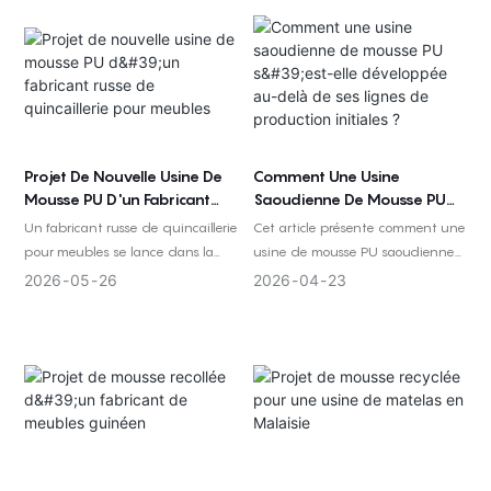
des couleurs, le contrôle des coûts
et le soutien technique au
démarrage.
Projet De Nouvelle Usine De
Comment Une Usine
Mousse PU D'un Fabricant
Saoudienne De Mousse PU
Russe De Quincaillerie Pour
S'est-Elle Développée Au-
Un fabricant russe de quincaillerie
Cet article présente comment une
Meubles
Delà De Ses Lignes De
pour meubles se lance dans la
usine de mousse PU saoudienne
Production Initiales ?
production de mousse PU avec
s'est développée, depuis sa mise
2026
05
26
2026
04
23
une première étape de
en place initiale jusqu'au
production de mousse
traitement en aval, à l'amélioration
conventionnelle et de produits liés
de son efficacité et à des
à la literie, comprenant le
applications de produits plus
moussage, la découpe,
larges.
l'emballage, la formation
technique et la couverture de la
chaîne d'approvisionnement.