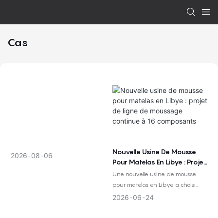
Cas
Nouvelle Usine De Mousse
2026
08
06
Pour Matelas En Libye : Projet
De Ligne De Moussage
Une nouvelle usine de mousse
Continue À 16 Composants
pour matelas en Libye a choisi
une ligne de moussage continu à
2026
06
24
16 composants pour soutenir la
production prévue, la flexibilité