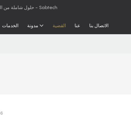
حلول شاملة من المواد الخام إلى معدات الإنتاج لرغوة البولي يوريثان والمراتب - Sabtech
الاتصال بنا
عنا
القضية
مدونة
الخدمات
06