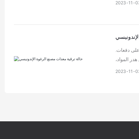
2023
11
0
لإندونيسي
 على دفعات.
در المواد،
2023
11
0