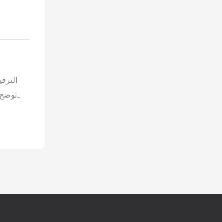
الترقي
توضح 