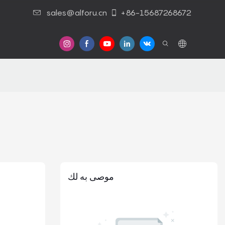
sales@alforu.cn
+86-15687268672
موصى به لك