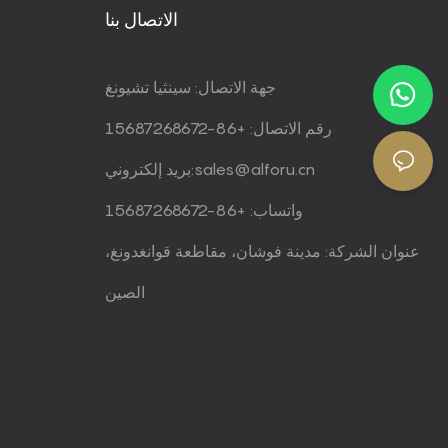
الاتصال بنا
جهة الاتصال: سينثيا تشيونغ
رقم الاتصال: +86-15687268672
sales@alforu.cn
بريد إلكتروني:
واتساب: +86-15687268672
عنوان الشركة: مدينة فوشان، مقاطعة قوانغدونغ،
الصين