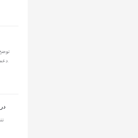
توضح 
دعم في تكوين الآلات، وتخطيط المصنع، والتركيب، والتدريب، والتعاون الإنتاجي اللاحق.
درا
تت