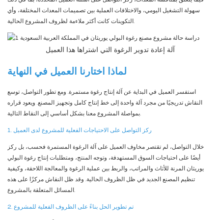
سهولة التشغيل اليومي، والاختلافات العملية بين تصميمات المعدات المختلفة، وأي
التكوينات كانت أكثر ملاءمة لظروف المشروع الحالية.
آلة إعادة تدوير الرغوة التي اشتراها هذا العميل
لماذا اختارنا العميل في النهاية
استفسر العميل في البداية عن آلة إنتاج رغوة مستمرة. ومع تطور التواصل، توسع
النقاش تدريجيًا من مجرد آلة واحدة إلى خط إنتاج كامل وتجهيز المصنع. ويعود قراره
بمواصلة المشروع معنا بشكل أساسي إلى النقاط التالية.
1. ركز التواصل على الاحتياجات الفعلية للمشروع لدى العميل
خلال التواصل، لم تقتصر مخاوف العميل على آلة الرغوة المستمرة فحسب، بل ركز
أيضًا على احتياجات السوق المستهدفة، وتوجه المنتج، ومتطلبات إنتاج رغوة البولي
يوريثان المرنة للأثاث والمراتب، والربط بين عملية الرغوة والمعالجة اللاحقة، وكيفية
تنظيم المصنع الجديد في ظل الظروف الحالية. وقد ظل النقاش مركزًا على هذه
المسائل المتعلقة بالمشروع.
2. تم تطوير الحل بناءً على الظروف الفعلية للمشروع