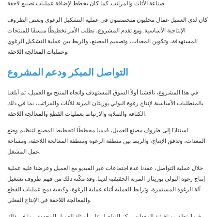
صناعة الأثاث والمراتب. كما كان يخطط لإضافة عمليات تصنيع لاحقة.
كان لدى العميل عمال محليون متخصصون في عملية التشكيل الرغوي وبعض الظروف
الإنتاجية الأساسية. ومع تقدم المشروع، تطلب الأمر تخطيطًا منسقًا للمنتجات
المستهدفة، وتكوين المعدات، وتصميم المصنع، والربط بين عملية التشكيل الرغوي
وعمليات المعالجة اللاحقة.
التواصل المبكر ودعم
المشروع
في هذا المشروع، ناقشنا أولاً السوق المستهدف واتجاه المنتج مع العميل، ثم أبلغنا
بالمتطلبات الأساسية لإنتاج رغوة البولي يوريثان المرنة للأثاث والمراتب، بما في ذلك
الكثافة والصلابة والارتباط بعمليات القطع والمعالجة اللاحقة.
استنادًا إلى ظروف مصنع العميل، قدمنا ​​مخططًا لتخطيط المصنع لتنظيم وضع
المعدات، وتدفق الإنتاج، والربط بين منطقة الرغوة ومنطقة المعالجة اللاحقة، ومساحة
عمل المشغل.
خلال عملية التواصل، عقدنا عدة اجتماعات عبر الفيديو مع العميل وعرضنا عليه عملية
إنتاج رغوة البولي يوريثان المرنة الحقيقية لدينا. وقد مكّنه ذلك من فهم ظروف تشغيل
آلة الرغوة المستمرة، وترابط العملية أثناء عملية الرغوة، وكيفية دمج عمليات القطع
والمعالجة اللاحقة في الإنتاج الفعلي.
فيما يتعلق بمناقشة المعدات، ركز التواصل على أسئلة العميل المحددة، بما في ذلك