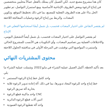
كان هذا مشروع مصنع جديد، لكن العميل كان يمتلك بالفعل عمالاً محليين متخصصين
في إنتاج الرغوة وبعض الظروف الإنتاجية الأساسية. ومع استمرار التواصل، تم تطوير
الحل بناءً على هذه الظروف الفعلية للمصنع، بما في ذلك تخطيط الموقع، وتكوين
المعدات، والربط بين إنتاج الرغوة وعمليات المعالجة اللاحقة.
3. لم يقتصر النقاش على اختيار المعدات فحسب، بل شمل أيضًا استخدامها الفعلي في
الإنتاج
لم يقتصر التواصل على اختيار المعدات فحسب، بل شمل أيضاً التشغيل اليومي،
والاختلافات العملية بين تصاميم المعدات، وأي التكوينات هي الأنسب للمشروع الحالي.
واستمرت المواضيع التي نوقشت في المرحلة الأولى في مناقشة الحلول اللاحقة.
محتوى المشتريات النهائي
بعد تأكيد الخطة، أكمل العميل عملية الشراء في مايو 2022. وشملت عملية الشراء ما
يلي:
واحد كامل
خط إنتاج الرغوة المستمر
خط إنتاج واحد للرغوة المعاد تدويرها، بما في ذلك:
آلة إعادة تدوير الرغوة
غلاية
بخارية
آلة تمزيق الرغوة
ماكينة قطع الرغوة CNC
واحد
اثنين
آلات قطع الرغوة الدائرية
واحد
آلة تقطيع الرغوة العمودية