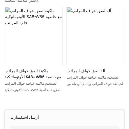
لاختيار الماكينة المناسبة.
آلة لصق حواف المراتب
ماكينة لصق حواف المراتب
الأوتوماتيكية SAB-WB5 مع خاصية
تُستخدم ماكينة خياطة حواف المراتب
قلب المراتب
تُستخدم ماكينة خياطة حواف المراتب
لخياطة حواف المراتب وإتمام الوصلة بين
الأوتوماتيكية SAB-WB5 المزودة بخاصية
لوحة المرتبة وقماش الحافة الجانبية.
قلب المراتب لخياطة حواف المراتب مع
تتضمن هذه الصفحة خيارين من النماذج:
دعم آلي لقلبها. وبالمقارنة مع ماكينات
النوع شبه الأوتوماتيكي SAB-3H والنوع
خياطة الحواف القياسية، صُممت هذه
القياسي SAB-WB3، وهما مناسبان
الماكينة خصيصًا للمصانع التي تتطلب
لمتطلبات خياطة المراتب المختلفة
أرسل استفسارك
مستوى أعلى من الأتمتة، وتقليل التعامل
وتصاميم المصانع المتنوعة.
اليدوي مع المراتب، وخياطة حواف أكثر