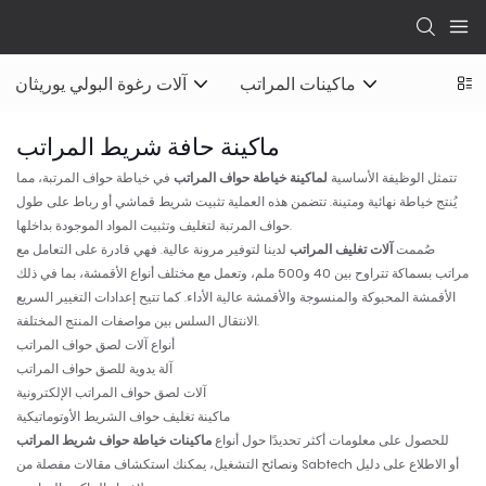
ماكينات المراتب
آلات رغوة البولي يوريثان
ماكينة حافة شريط المراتب
تتمثل الوظيفة الأساسية
لماكينة خياطة حواف المراتب
في خياطة حواف المرتبة، مما
يُنتج خياطة نهائية ومتينة. تتضمن هذه العملية تثبيت شريط قماشي أو رباط على طول
حواف المرتبة لتغليف وتثبيت المواد الموجودة بداخلها.
صُممت
آلات تغليف المراتب
لدينا لتوفير مرونة عالية. فهي قادرة على التعامل مع
مراتب بسماكة تتراوح بين 40 و500 ملم، وتعمل مع مختلف أنواع الأقمشة، بما في ذلك
الأقمشة المحبوكة والمنسوجة والأقمشة عالية الأداء. كما تتيح إعدادات التغيير السريع
الانتقال السلس بين مواصفات المنتج المختلفة.
أنواع آلات لصق حواف المراتب
آلة يدوية للصق حواف المراتب
آلات لصق حواف المراتب الإلكترونية
ماكينة تغليف حواف الشريط الأوتوماتيكية
للحصول على معلومات أكثر تحديدًا حول أنواع
ماكينات خياطة حواف شريط المراتب
ونصائح التشغيل، يمكنك استكشاف مقالات مفصلة من Sabtech أو الاطلاع على دليل