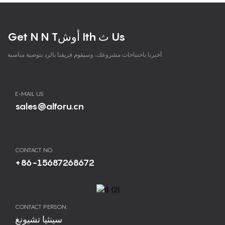
Get N N Tأوش Ith ث Us
أخبرنا باحتياجات مشروعك، وسيقوم فريقنا بالرد بتوصية مناسبة.
E-MAIL US
sales@alforu.cn
CONTACT NO.
+86-15687268672
CONTACT PERSON:
سينثيا تشيونغ