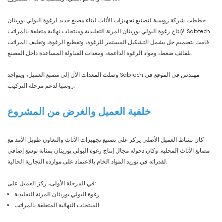
خططت شركة روسية لتصنيع تجهيزات الأثاث لبناء مصنع جديد لرغوة البولي يوريثان
لإنتاج رغوة البولي يوريثان المرنة التقليدية ومنتجات نهائية متعلقة بالمراتب. Sabtech
قامت بتصميم حل يشمل التشكيل المستمر للرغوة، وتقطيع الرغوة، وتغليف المراتب
بلفائف ضغط، ومواد الرغوة الداعمة، ومعدات المناولة المساعدة داخل المصنع.
وصلت المعدات الآن إلى مصنع العميل، ويتواجد Sabtech مهندس في الموقع في
روسيا لدعم مرحلة التركيب.
خلفية العميل والغرض من المشروع
كان نشاط العميل الأصلي يركز على تصنيع تجهيزات الأثاث والتعاون طويل الأمد مع
مصانع الأثاث المحلية. وكان دخوله مجال إنتاج رغوة البولي يوريثان بمثابة توسع إضافي
لقدراته في توريد المواد الخام بالاعتماد على موارده التجارية الحالية.
في المرحلة الأولى، ركز العميل على:
رغوة البولي يوريثان المرنة التقليدية
المنتجات النهائية المتعلقة بالمراتب