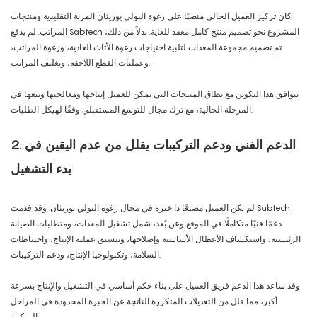
كان تركيز العميل الحالي منصبًا على رغوة البولي يوريثان المرنة التقليدية ومنتجات
المراتب. لم يدفع Sabtech المشروع نحو تصميم منتج كامل معقد للغاية. بدلاً من ذلك،
تم تصميم مجموعة المعدات لتلبية احتياجات رغوة الأثاث العادية، ورغوة المراتب،
وعمليات القطع اللاحقة، وتغليف المراتب.
يتوافق هذا التكوين مع نطاق المنتجات التي يمكن للعميل إنتاجها ومعالجتها وبيعها في
المرحلة الحالية، مع ترك مجال للتوسع المستقبلي وفقًا لهيكل الطلبات.
2. الدعم الفني ودعم التركيبات يقلل من عدم اليقين في
بدء التشغيل
لم يكن العميل مصنعًا ذا خبرة في مجال رغوة البولي يوريثان. وقد قدمت Sabtech
دعمًا فنيًا متكاملًا في الموقع وعن بُعد، شمل تشغيل المعدات، ومتطلبات الصيانة
الرئيسية، واستكشاف الأعطال الأساسية وإصلاحها، وتنسيق عملية الإنتاج، واحتياطات
السلامة، وتكنولوجيا الإنتاج، ودعم التركيبات.
وقد ساعد هذا الدعم فريق العميل على بناء حكم أساسي في التشغيل والإنتاج بسرعة
أكبر، مما قلل من التعديلات المتكررة الناتجة عن الخبرة المحدودة في المراحل
المبكرة.