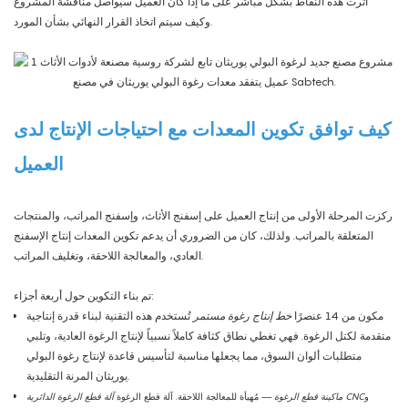
أثرت هذه النقاط بشكل مباشر على ما إذا كان العميل سيواصل مناقشة المشروع
وكيف سيتم اتخاذ القرار النهائي بشأن المورد.
عميل يتفقد معدات رغوة البولي يوريثان في مصنع Sabtech.
كيف توافق تكوين المعدات مع احتياجات الإنتاج لدى
العميل
ركزت المرحلة الأولى من إنتاج العميل على إسفنج الأثاث، وإسفنج المراتب، والمنتجات
المتعلقة بالمراتب. ولذلك، كان من الضروري أن يدعم تكوين المعدات إنتاج الإسفنج
العادي، والمعالجة اللاحقة، وتغليف المراتب.
تم بناء التكوين حول أربعة أجزاء:
مكون من 14 عنصرًا
خط إنتاج رغوة مستمر
تُستخدم هذه التقنية لبناء قدرة إنتاجية
متقدمة لكتل ​​الرغوة. فهي تغطي نطاق كثافة كاملاً نسبياً لإنتاج الرغوة العادية، وتلبي
متطلبات ألوان السوق، مما يجعلها مناسبة لتأسيس قاعدة لإنتاج رغوة البولي
يوريثان المرنة التقليدية.
و
ماكينة قطع الرغوة CNC
— مُهيأة للمعالجة اللاحقة. آلة قطع الرغوة
آلة قطع الرغوة الدائرية