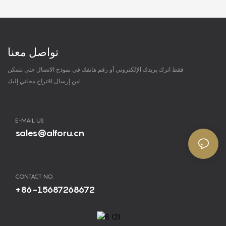
تواصل معنا
فقط اترك بريدك الإلكتروني أو رقم هاتفك في نموذج الاتصال حتى نتمكن
من إرسال اقتراح مجاني إليك!
E-MAIL US
sales@alforu.cn
CONTACT NO.
+86-15687268672