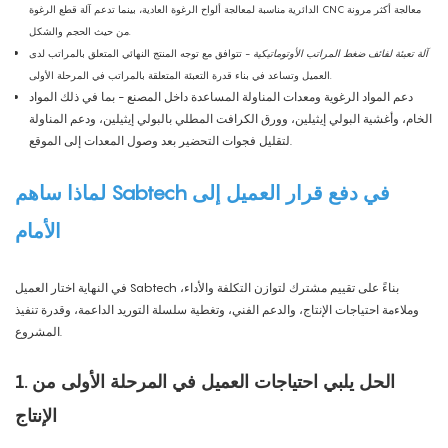
الدائرية مناسبة لمعالجة ألواح الرغوة العادية، بينما تدعم آلة قطع الرغوة CNC معالجة أكثر مرونة
من حيث الحجم والشكل.
آلة تعبئة لفائف ضغط المراتب الأوتوماتيكية
- تتوافق مع توجه المنتج النهائي المتعلق بالمراتب لدى
العميل وتساعد في بناء قدرة التعبئة المتعلقة بالمراتب في المرحلة الأولى.
دعم المواد الرغوية ومعدات المناولة المساعدة داخل المصنع - بما في ذلك المواد
الخام، وأغشية البولي إيثيلين، وورق الكرافت المطلي بالبولي إيثيلين، ودعم المناولة
لتقليل فجوات التحضير بعد وصول المعدات إلى الموقع.
لماذا ساهم Sabtech في دفع قرار العميل إلى
الأمام
في النهاية اختار العميل Sabtech بناءً على تقييم مشترك لتوازن التكلفة والأداء،
وملاءمة احتياجات الإنتاج، والدعم الفني، وتغطية سلسلة التوريد الداعمة، وقدرة تنفيذ
المشروع.
1. الحل يلبي احتياجات العميل في المرحلة الأولى من
الإنتاج