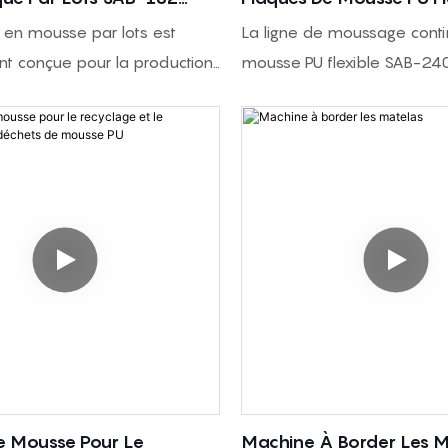
et composants industriels.
À 3 Composants)
2400-14
en mousse par lots est
La ligne de moussage cont
ne est idéale pour les usines
t conçue pour la production
mousse PU flexible SAB-24
ne découpe de contours
ts et les séries d'essai de
conçue pour la production 
production en série de pièces
lyuréthane flexible. Il
mousse PU flexible en plaq
t une grande flexibilité de
 mélange efficace et un
systèmes de composants, d
pour différentes formes de
cis sur le processus de
et de dosage configurés se
s options de table rotative et
ur assurer une qualité de
besoins du projet.
r sont disponibles en
érente. Cette machine est
la taille de la mousse, de la
liser et idéale pour des
couper, du rythme de
 telles que les meubles, les
et de l'agencement de
emballage et d'autres
s. Avec des ratios de dosage
l garantit la densité de mousse
ur adaptées aux besoins des
e Mousse Pour Le
Machine À Border Les M