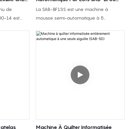
(système À 5 Composants)
inu de
La SAB-BF13S est une machine à
00-14 est
mousse semi-automatique à 5
de blocs de
composants pour la production de
ues, avec des
mousse PU flexible, avec commande par
e réservoirs
écran tactile PLC, 5 grands réservoirs de
lon les
matériaux, un système de moule
hydraulique et une commande intégrée
d'eau chaude et froide.
atelas
Machine À Quilter Informatisée