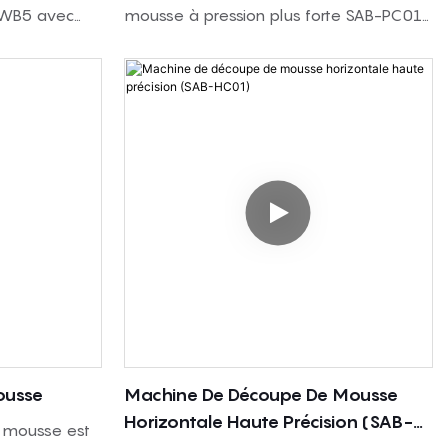
-WB5 avec
mousse à pression plus forte SAB-PC01
st utilisée
découpe l'éponge et la mousse PU
es de
flexible en feuilles alvéolées/profilées
du
avec un rouleau de pression à onde
 de ces
moyenne pour les matelas, l'acoustique,
sines
l'emballage et la mousse de meubles.
n accrue, une
ite des
s bordures
uctions
e distingue
ousse
Machine De Découpe De Mousse
Horizontale Haute Précision (SAB-
 mousse est