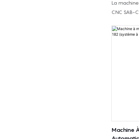
La machine
CNC SAB-CN
découpe de 
mousses de f
des traject
par CNC po
des plaque
formes préci
mousses PU
mémoire de
recyclées, 
et autres m
applications
fabrication
Machine À
matelas, ore
Automatiq