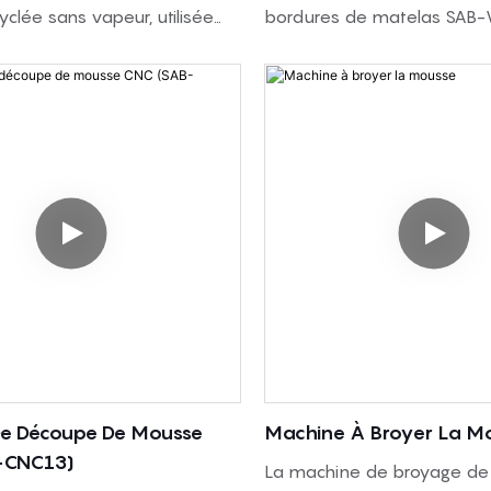
clée sans vapeur, utilisée
bordures de matelas SAB
ger de la mousse PU souple
retournement automatique e
 de l'adhésif et la presser
pour la couture des bordur
r des blocs de mousse
matelas et s'accompagne 
 taille du moule est
retournement automatique
able.
derniers. Conçue pour les u
exigeant une automatisatio
manutention manuelle rédu
matelas et une couture de
plus efficace pour les prod
moyennes à élevées, elle s
des machines standard.
e Découpe De Mousse
Machine À Broyer La M
-CNC13)
La machine de broyage de