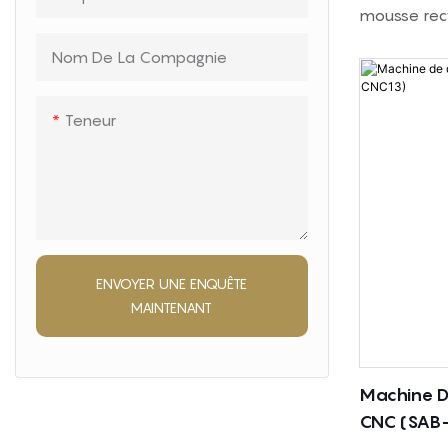
mousse recy
matelas
pour mélan
Nom De La Compagnie
broyée avec
pour forme
Teneur
recyclée. La
personnalis
ENVOYER UNE ENQUÊTE
MAINTENANT
Machine D
CNC (SAB