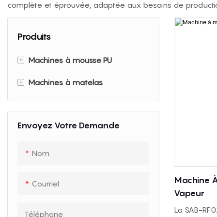
complète et éprouvée, adaptée aux besoins de production 
Produits
+
Machines à mousse PU
+
Machines à matelas
Machine de fabrication de
mousse PU
Machine à piquer
Machines de découpe de
Envoyez Votre Demande
Machine de bord de ruban de
mousse
matelas
Nom
Machine de déchiquetage de
Machine de compression de
mousse
matelas
Machine À
Courriel
Vapeur
Machine d&#39;emballage de
La SAB-RF0
Téléphone
rouleaux de compression de