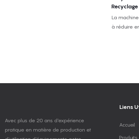
clients. La
Recyclage 
améliore l'e
Déchets D
La machine
en minimisa
à réduire en
ce qui en fa
chutes, les 
fabricants 
mousse PU, 
haute quali
mousse soup
disponibles
capacités d
d'entrée, p
granulométri
la producti
Liens Ut
de matériau
recyclage d
Avec plus de 20 ans d'expérience
Accueil
pratique en matière de production et
Produits
d'utilisation d'équipements, notre