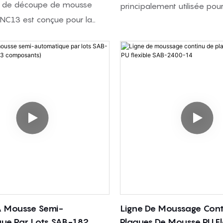
 de découpe de mousse
principalement utilisée pou
C13 est conçue pour la
secondaire et la réduction de
contours et le traitement de
des particules des déchet
orme spécifique. Elle utilise
PU souple, des chutes de 
oires de découpe contrôlées
rebuts de production de m
ur découper des blocs et
des rouleaux de coupe et 
s de mousse selon des
adaptés, elle peut égalemen
ses. Elle convient aux
certains plastiques souples,
 souples, aux mousses à
caoutchouc, les films, les tu
 forme, aux mousses
bouteilles PET, les déchets 
aux mousses haute résilience
d'autres matériaux recyclab
ousses souples. Ses
 courantes incluent la
 de mousses pour meubles,
 Mousse Semi-
Ligne De Moussage Cont
illers, emballages,
ue Par Lots SAB-182
Plaques De Mousse PU Fl