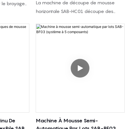
HC01)
La machine de découpe de mousse
r le broyage
horizontale SAB-HC01 découpe des
 la taille
blocs de mousse PU en feuilles stables
s de mousse
grâce à un écran tactile PLC, un système
mousse et des
de levage servo et un support à rouleau
ousse. Avec
de pression pour une découpe plus lisse
des tamis
et plus précise.
t traiter
 le
yaux, les
moulés et
les.
inu De
Machine À Mousse Semi-
exible SAB-
Automatique Par Lots SAB-BF03