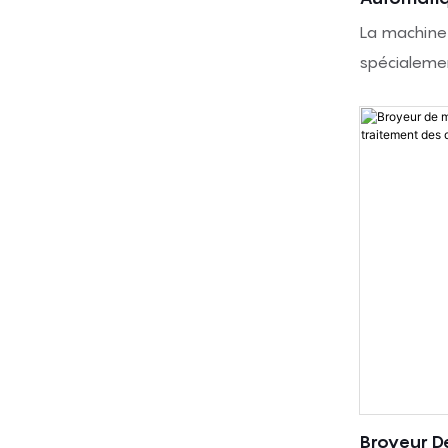
protections 
(système 
La machine 
Cette machi
spécialemen
exigeant u
de petits lo
précise, la 
mousse de po
en mousse e
présente un
traitement 
contrôle pré
produits. De
moussage po
de convoyeu
mousse coh
fonction de 
facile à uti
forme à dé
applications
production 
matelas, l'
l'atelier.
application
réglables, i
et la douce
Broyeur D