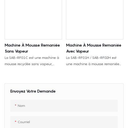
Machine À Mousse Remaniée
Machine À Mousse Remaniée
Sans Vapeur
Avec Vapeur
La SAB-RF01C est une machine à
La SAB-RF01H / SAB-RF02H est
mousse recyclée sans vapeur,
une machine à mousse remaniée
utilisée pour mélanger de la
assistée par vapeur pour produire
mousse PU souple broyée avec de
des blocs de mousse remaniée à
l'adhésif et la presser pour former
partir de déchets de mousse PU
des blocs de mousse recyclée. La
flexible broyés, avec des options
Envoyez Votre Demande
taille du moule est personnalisable.
de moule simple et double.
Nom
Courriel