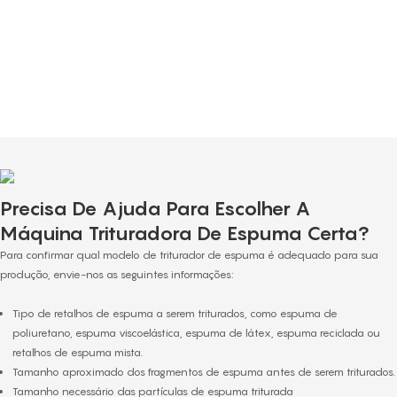
Nossa equipe de atendimento ao cliente é formada por profissionais
dedicados e esforçados, selecionados criteriosamente por seu entusiasmo e
comprometimento em oferecer um serviço de excelência. Eles oferecem
consultoria, respondem a todas as dúvidas e prestam suporte contínuo mesmo
após a conclusão da compra.
Precisa De Ajuda Para Escolher A
Máquina Trituradora De Espuma Certa?
Para confirmar qual modelo de triturador de espuma é adequado para sua
produção, envie-nos as seguintes informações:
Tipo de retalhos de espuma a serem triturados, como espuma de
poliuretano, espuma viscoelástica, espuma de látex, espuma reciclada ou
retalhos de espuma mista.
Tamanho aproximado dos fragmentos de espuma antes de serem triturados.
Tamanho necessário das partículas de espuma triturada