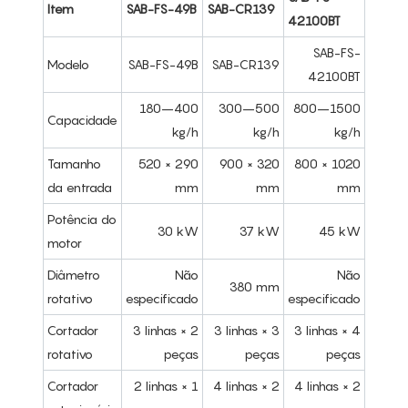
Item
SAB-FS-49B
SAB-CR139
42100BT
SAB-FS-
Modelo
SAB-FS-49B
SAB-CR139
42100BT
180–400
300–500
800–1500
Capacidade
kg/h
kg/h
kg/h
Tamanho
520 × 290
900 × 320
800 × 1020
da entrada
mm
mm
mm
Potência do
30 kW
37 kW
45 kW
motor
Diâmetro
Não
Não
380 mm
rotativo
especificado
especificado
Cortador
3 linhas × 2
3 linhas × 3
3 linhas × 4
rotativo
peças
peças
peças
Cortador
2 linhas × 1
4 linhas × 2
4 linhas × 2