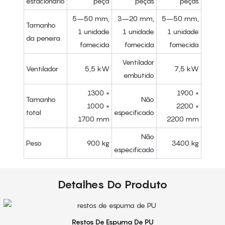
estacionário
peça
peças
peças
5–50 mm,
3–20 mm,
5–50 mm,
Tamanho
1 unidade
1 unidade
1 unidade
da peneira
fornecida
fornecida
fornecida
Ventilador
Ventilador
5,5 kW
7,5 kW
embutido
1300 ×
1900 ×
Tamanho
Não
1000 ×
2200 ×
total
especificado
1700 mm
2200 mm
Não
Peso
900 kg
3400 kg
especificado
Detalhes Do Produto
Restos De Espuma De PU