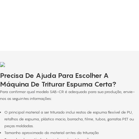
Nossa equipe de atendimento ao cliente é formada por profissionais
dedicados e esforçados, selecionados criteriosamente por seu entusiasmo e
comprometimento em oferecer um serviço de excelência. Eles oferecem
consultoria, respondem a todas as dúvidas e prestam suporte contínuo mesmo
após a conclusão da compra.
Precisa De Ajuda Para Escolher A
Máquina De Triturar Espuma Certa?
Para confirmar qual modelo SAB-CR é adequado para sua produção, envie-
nos as seguintes informações:
O principal material a ser triturado inclui restos de espuma flexível de PU,
retalhos de espuma, plástico macio, borracha, filme, tubos, garrafas PET ou
peças moldadas.
Tamanho aproximado do material antes da trituração