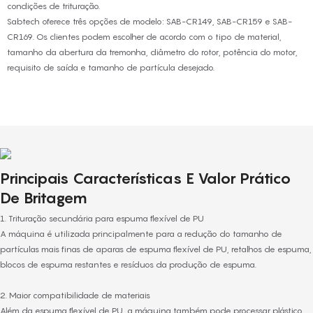
condições de trituração.
Sabtech oferece três opções de modelo: SAB-CR149, SAB-CR159 e SAB-
CR169. Os clientes podem escolher de acordo com o tipo de material,
tamanho da abertura da tremonha, diâmetro do rotor, potência do motor,
requisito de saída e tamanho de partícula desejado.
Principais Características E Valor Prático
De Britagem
1. Trituração secundária para espuma flexível de PU
A máquina é utilizada principalmente para a redução do tamanho de
partículas mais finas de aparas de espuma flexível de PU, retalhos de espuma,
blocos de espuma restantes e resíduos da produção de espuma.
2. Maior compatibilidade de materiais
Além da espuma flexível de PU, a máquina também pode processar plástico