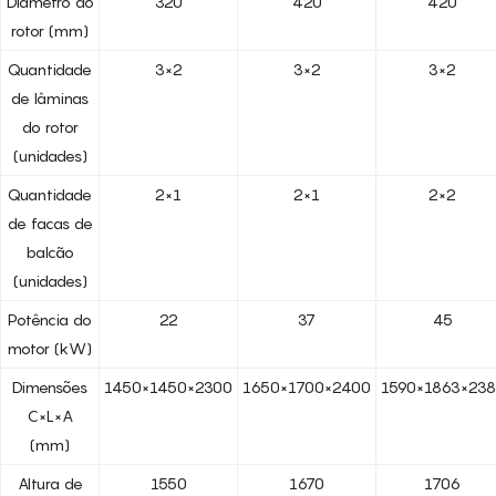
Diâmetro do
320
420
420
rotor (mm)
Quantidade
3×2
3×2
3×2
de lâminas
do rotor
(unidades)
Quantidade
2×1
2×1
2×2
de facas de
balcão
(unidades)
Potência do
22
37
45
motor (kW)
Dimensões
1450×1450×2300
1650×1700×2400
1590×1863×238
C×L×A
(mm)
Altura de
1550
1670
1706