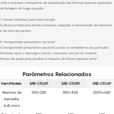
corte e reduzem a frequência de substituição das lâminas durante operações
de britagem de longa duração.
7. Acesso hidráulico para manutenção
A abertura hidráulica facilita a limpeza, inspeção e manutenção da tremonha
e da área da peneira.
8. Transportador pneumático opcional
O transportador pneumático opcional auxilia na transferência de partículas
trituradas após a descarga e reduz o manuseio manual do material.
Precisa de ajuda para escolher a máquina de triturar espuma certa?
Parâmetros Relacionados
Item/Modelo
SAB-CR149
SAB-CR159
SAB-CR169
Abertura da
600×320
800×420
1000x620
tremonha
A×B (mm)