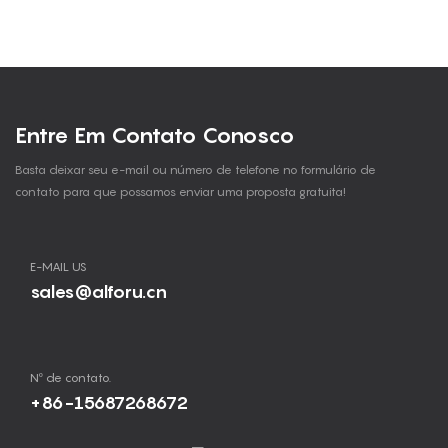
Entre Em Contato Conosco
Basta deixar seu e-mail ou número de telefone no formulário de
contato para que possamos enviar uma proposta gratuita!
E-MAIL US
sales@alforu.cn
Nº de contato.
+86-15687268672