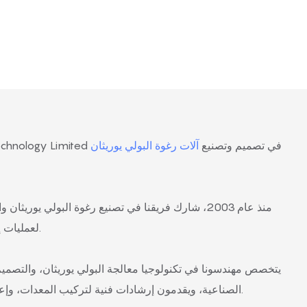
تتخصص شركة Sabtech Technology Limited في تصميم وتصنيع
آلات رغوة البولي يوريثان
منذ عام 2003، شارك فريقنا في تصنيع رغوة البولي يوريثا
لعمليات إنتاج الرغوة وعمليات المصنع.
يتخصص مهندسونا في تكنولوجيا معالجة البولي يوريثان، والتصميم
الصناعية، ويقدمون إرشادات فنية لتركيب المعدات، وإعداد الإنتاج، وتحسين العمليات.