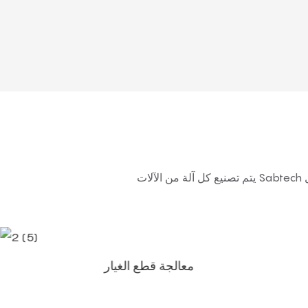
يتم تصنيع كل آلة من الآلات Sabtech من خلال عمليات تصنيع دقيقة وتجميع احترافي واختبار منهجي لضمان الأداء المستقر والتشغيل الموثوق به قبل
معالجة قطع الغيار