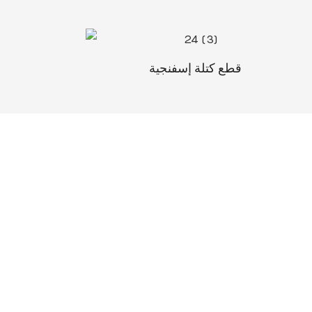
قطع كتلة إسفنجية
Sabtech يقدم الدعم الفني لمعدات إنتاج رغوة البولي يوريثان المرنة، بما في ذلك إرشادات التركيب وتدريب المشغلين وتحسين العمليات.
يساعد فريقنا العملاء على تحقيق تشغيل مستقر وفعال لخطوط إنتاج الرغوة الخاصة بهم.