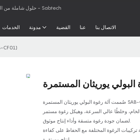
حلول شاملة من المواد الخام إلى معدات الإنتاج لرغوة البولي يوريثان والمراتب - Sabtech
الاتصال بنا
عنا
القضية
مدونة
الخدمات
ماكينة رغوة البولي يوريثان ا
صُممت آلة رغوة البولي يوريثان المستمرة SAB-CF01 لإنتاج مستقر لكتل ​​رغوة البولي يوريثان المرنة المستخدمة
د الخام، وخلطًا عالي السرعة، وهيكل رغوة مستمر
لضمان جودة رغوة متسقة وأداء إنتاج موثوق.
 تركيبات الرغوة المختلفة مع الحفاظ على كفاءة
إنتاج مستقرة.