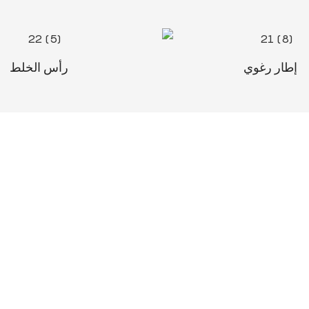
إطار رغوي
رأس الخلط
خدمة ممتازة