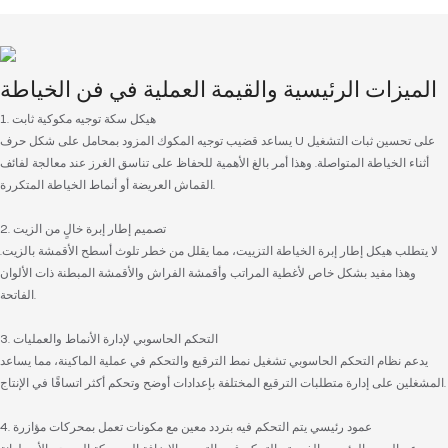
الميزات الرئيسية والقيمة العملية في فن الخياطة
1. هيكل سكة توجيه مكوكية ثابت
يساعد قضيب توجيه المكوك المزود بمحامل على شكل حرف U على تحسين ثبات التشغيل
أثناء الخياطة المتواصلة. وهذا أمر بالغ الأهمية للحفاظ على تناسق الغرز عند معالجة لفائف
القماش العريضة أو أنماط الخياطة المتكررة.
2. تصميم إطار إبرة خالٍ من الزيت
لا يتطلب هيكل إطار إبرة الخياطة التزييت، مما يقلل من خطر تلوث أسطح الأقمشة بالزيت.
وهذا مفيد بشكل خاص لأغطية المراتب وأقمشة الفراش والأقمشة المبطنة ذات الألوان
الفاتحة.
3. التحكم الحاسوبي لإدارة الأنماط والعمليات
يدعم نظام التحكم الحاسوبي تشغيل نمط الترقيع والتحكم في عملية الماكينة، مما يساعد
المشغلين على إدارة متطلبات الترقيع المختلفة بإعدادات أوضح وتحكم أكثر اتساقًا في الإنتاج.
4. عمود رئيسي يتم التحكم فيه بتردد معين مع مكونات تعمل بمحركات مؤازرة