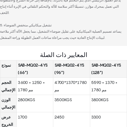
يدعم العمود الرئيسي الذي يتم التحكم فيه بالتردد، بالإضافة إلى حركة السرج والأسطوانة
التي تعمل بمحرك مؤازر، تنسيقًا أكثر سلاسة للآلة والتحكم التلقائي في الإبرة أثناء إنتاج
اللحف.
5. تشغيل ميكانيكي منخفض الضوضاء
يساعد تصميم العملية الميكانيكية على تقليل ضوضاء التشغيل، مما يجعل الآلة أكثر ملاءمة
لبيئات الإنتاج العادية حيث يجب مراعاة ساعات العمل الطويلة وراحة المشغل.
المعايير ذات الصلة
SAB-MQ02-4YS
SAB-MQ02-4YS
SAB-MQ02-4YS
نموذج
(66")
(96")
(128")
5590 × 1370 ×
4700*1370*1780
3600 × 1250 ×
الحجم
1780 مم
مم
1780 مم
الإجمالي
3800KGS
3500KGS
2800KGS
الوزن
الإجمالي
3300
2450
1700
عرض
الخروج