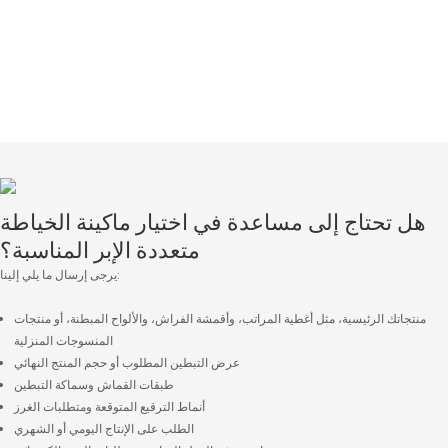
خدمة ممتازة
فريق خدمة العملاء لدينا فريقٌ متفانٍ ومجتهد، تم اختياره بعناية فائقة لحماسه والتزامه بتقديم
خدمة عملاء ممتازة. يقدم الفريق النصائح، ويجيب على جميع الاستفسارات، ويقدم الدعم
المستمر حتى بعد إتمام عملية الشراء.
هل تحتاج إلى مساعدة في اختيار ماكينة الخياطة
متعددة الإبر المناسبة؟
يرجى إرسال ما يلي إلينا:
منتجاتك الرئيسية، مثل أغطية المراتب، وأقمشة الفراش، والألواح المبطنة، أو منتجات
المنسوجات المنزلية
عرض التبطين المطلوب أو حجم المنتج النهائي
طبقات القماش وسماكة التبطين
أنماط الترقيع المتوقعة ومتطلبات الغرز
الطلب على الإنتاج اليومي أو الشهري