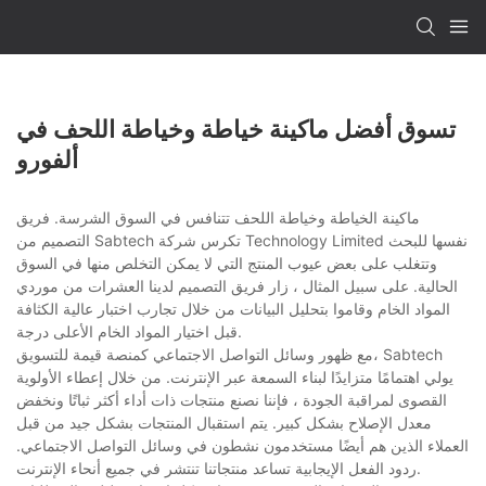
تسوق أفضل ماكينة خياطة وخياطة اللحف في
ألفورو
ماكينة الخياطة وخياطة اللحف تتنافس في السوق الشرسة. فريق
التصميم من Sabtech تكرس شركة Technology Limited نفسها للبحث
وتتغلب على بعض عيوب المنتج التي لا يمكن التخلص منها في السوق
الحالية. على سبيل المثال ، زار فريق التصميم لدينا العشرات من موردي
المواد الخام وقاموا بتحليل البيانات من خلال تجارب اختبار عالية الكثافة
قبل اختيار المواد الخام الأعلى درجة.
مع ظهور وسائل التواصل الاجتماعي كمنصة قيمة للتسويق، Sabtech
يولي اهتمامًا متزايدًا لبناء السمعة عبر الإنترنت. من خلال إعطاء الأولوية
القصوى لمراقبة الجودة ، فإننا نصنع منتجات ذات أداء أكثر ثباتًا ونخفض
معدل الإصلاح بشكل كبير. يتم استقبال المنتجات بشكل جيد من قبل
العملاء الذين هم أيضًا مستخدمون نشطون في وسائل التواصل الاجتماعي.
ردود الفعل الإيجابية تساعد منتجاتنا تنتشر في جميع أنحاء الإنترنت.