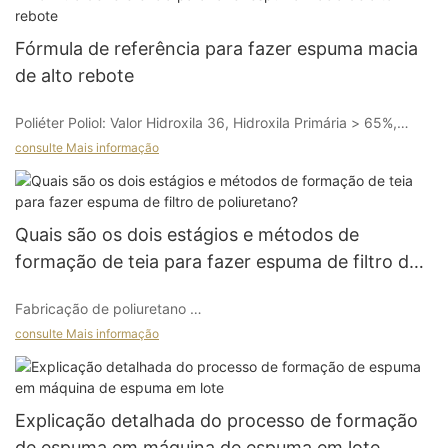
1. poros de espuma irregulares e numerosos,
Fórmula de referência para fazer espuma macia
de alto rebote
2. Textura de espuma áspera.
Poliéter Poliol: Valor Hidroxila 36, ​​Hidroxila Primária > 65%,
60%.
3. Tamanhos de poros caóticos em toda a superfície da
consulte Mais informação
espuma, com leves sinais de poros grandes.
Poliol Polimérico: Valor Hidroxila 28, Copolímero 20%, 40%.
Problemas como esses são bastante comuns. A principal razão
Quais são os dois estágios e métodos de
para o primeiro problema é que a distância entre o impulsor de
formação de teia para fazer espuma de filtro de
Água: 3%.
mistura da máquina de espuma e o fundo do cilindro de mistura
poliuretano?
é muito grande; a segunda questão é que as lâminas
Fabricação de poliuretano
misturadoras são muito curtas e estreitas: a terceira questão é
80TDI e MDI Polimérico (Viscosidade 300mpa): 80:20.
consulte Mais informação
que o ângulo das lâminas misturadoras é muito grande.
filtro
a espuma normalmente envolve dois estágios principais. A
T12: 0.025%.
Muitos fabricantes que projetam e produzem máquinas de
primeira etapa envolve a preparação de espuma de poliuretano
Explicação detalhada do processo de formação
espuma apenas entendem os princípios durante o processo de
de células abertas ou parcialmente abertas de acordo com a
design, sem compreender a relação significativa entre um
de espuma em máquina de espuma em lote