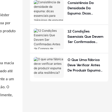
De Configuração.
Consistência Da
Densidade Da
Espuma: Dicas
iéster
Essenciais Para
ssa por
Máquinas De Espuma
De Poliuretano
12 Condições
o produto
Essenciais Que Devem
Ser Confirmadas
Antes Da Compra De
Equipamentos Para
Produção De Colchões
O Que Uma Fábrica
ma macia
Deve Verificar Antes
De Produzir Espuma
uado até
De Alta Resiliência?
ente a um
ção. O
almente,