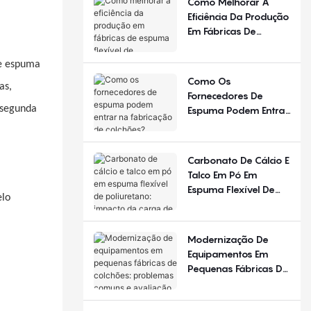
Como Melhorar A
Diferente Em
Eficiência Da Produção
Diferentes Estações
Em Fábricas De
Do Ano E Regiões?
Espuma Flexível De
Poliuretano?
de espuma
Como Os
as,
Fornecedores De
 segunda
Espuma Podem Entrar
Na Fabricação De
Colchões?
Carbonato De Cálcio E
Talco Em Pó Em
Espuma Flexível De
elo
Poliuretano: Impacto
Da Carga De
Enchimento
Modernização De
Equipamentos Em
Pequenas Fábricas De
Colchões: Problemas
Comuns E Avaliação