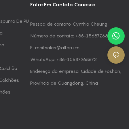
Entre Em Contato Conosco
 Espuma De PU
Pessoa de contato: Cynthia Cheung
ma
Número de contato: +86-15687268672
ma
E-mail:
sales@alforu.cn
WhatsApp: +86-15687268672
 Colchão
Endereço da empresa: Cidade de Foshan,
Colchões
Província de Guangdong, China
chões