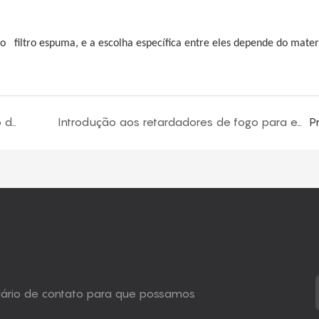
no
filtro
espuma, e a escolha específica entre eles depende do mater
Quais são as etapas do sistema de formação de espuma de poliuretano?
Introdução aos retardadores de fogo para espuma à prova de fogo
P
ulário de contato para que possamos