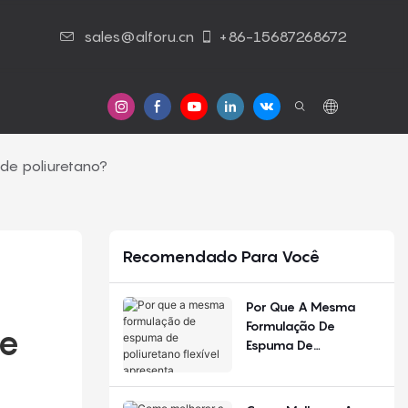
sales@alforu.cn
+86-15687268672
Contato Conosco
 de poliuretano?
Recomendado Para Você
Por Que A Mesma
Formulação De
e 
Espuma De
Poliuretano Flexível
Apresenta
Desempenho