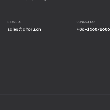
E-MAIL US
CONTACT NO.
sales@alforu.cn
+86-15687268