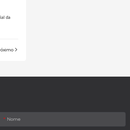
ial da
róximo
Nome