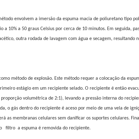
 método envolvem a imersão da espuma macia de poliuretano tipo pol
o a 10% a 50 graus Celsius por cerca de 10 minutos. Em seguida, pa
cético, outra rodada de lavagem com água e secagem, resultando n
omo método de explosão. Este método requer a colocação da espu
o primeiro estágio em um recipiente selado. O recipiente é então evac
a proporção volumétrica de 2:1), levando a pressão interna do recipi
a, o gás dentro do recipiente é aceso por meio de uma vela de igni
rá as membranas celulares sem danificar os suportes celulares. Fin
 o
filtro
a espuma é removida do recipiente.