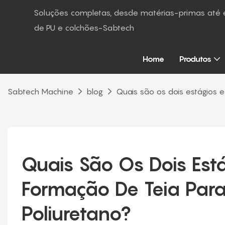
Soluções completas, desde matérias-primas at
de PU e colchões-Sabtech
Home
Produtos
Sabtech Machine
blog
Quais são os dois estágios 
Quais São Os Dois Está
Formação De Teia Para 
Poliuretano?