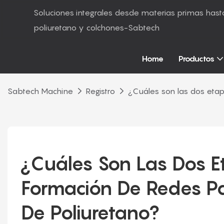
Soluciones integrales desde materias primas ha
poliuretano y colchones-Sabtech
Home
Productos
Sabtech Machine
Registro
¿Cuáles son las dos etap
¿Cuáles Son Las Dos E
Formación De Redes Par
De Poliuretano?