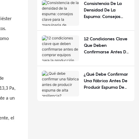
De Configuración.
Consistencia De La
Densidad De La
Espuma: Consejos
iéster
Clave Para La
os.
Maquinaria De
Espuma De
12 Condiciones Clave
 como
Poliuretano
Que Deben
Confirmarse Antes De
Comprar Equipos
Para La Producción De
Colchones.
¿Qué Debe Confirmar
de
Una Fábrica Antes De
Producir Espuma De
13,3 Pa,
Alta Resiliencia?
nte a un
nte, el