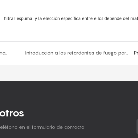
.
filtrar
espuma, y ​​la elección específica entre ellos depende del ma
¿Cuáles son las etapas del sistema de espumado de espuma de poliuretano?
Introducción a los retardantes de fuego para espuma ignífuga
P
otros
teléfono en el formulario de contacto