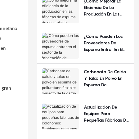
¿Cómo Mejorar La
Año Y La Región?
Eficiencia De La
Producción En Las
Fábricas De Espuma
De Poliuretano
liuretano
Flexible?
¿Cómo Pueden Los
a
Proveedores De
 en
Espuma Entrar En El
Sector De La
Fabricación De
Colchones?
Carbonato De Calcio
Y Talco En Polvo En
Espuma De
n gran
Poliuretano Flexible:
Impacto De La Carga
De Relleno
Actualización De
Equipos Para
Pequeñas Fábricas De
Colchones: Problemas
Comunes Y Criterios