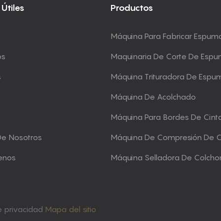
 Útiles
Productos
Máquina Para Fabricar Espum
os
Maquinaria De Corte De Esp
s
Máquina Trituradora De Espu
Máquina De Acolchado
Máquina Para Bordes De Cint
De Nosotros
Máquina De Compresión De 
enos
Máquina Selladora De Colcho
de privacidad
Mapa del sitio