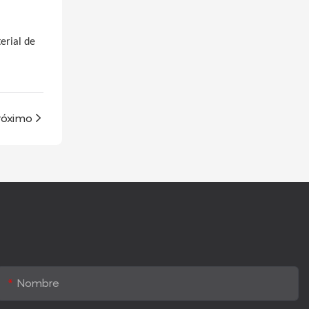
terial de
róximo
Nombre