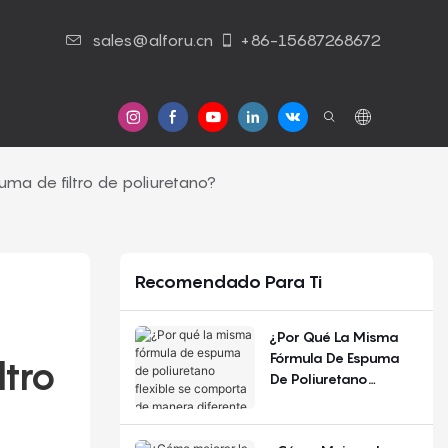
sales@alforu.cn
+86-15687268672
s
Contáctenos
ma de filtro de poliuretano?
Recomendado Para Ti
¿Por Qué La Misma
Fórmula De Espuma
tro 
De Poliuretano
Flexible Se Comporta
De Manera Diferente
Según La Estación Del