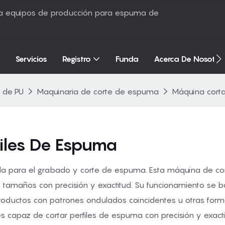
sta equipos de producción para espuma de
Servicios
Registro
Funda
Acerca De Nosotro
 de PU
Maquinaria de corte de espuma
Máquina corta
iles De Espuma
a para el grabado y corte de espuma. Esta máquina de cort
 tamaños con precisión y exactitud. Su funcionamiento se 
 productos con patrones ondulados coincidentes u otras fo
 capaz de cortar perfiles de espuma con precisión y exacti