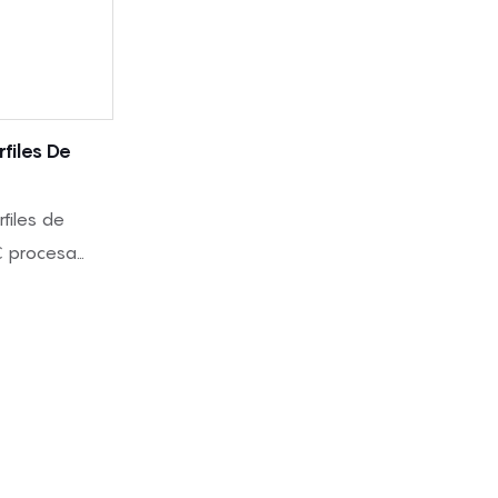
files De
files de
C procesa
iuretano
en láminas con
 rodillos de
adas para
 acolchado,
a acústica.