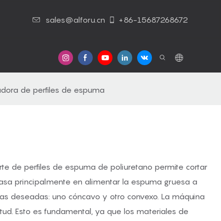
sales@alforu.cn
+86-15687268672
s
Contáctenos
dora de perfiles de espuma
e de perfiles de espuma de poliuretano permite cortar
basa principalmente en alimentar la espuma gruesa a
rmas deseadas: uno cóncavo y otro convexo. La máquina
tud. Esto es fundamental, ya que los materiales de