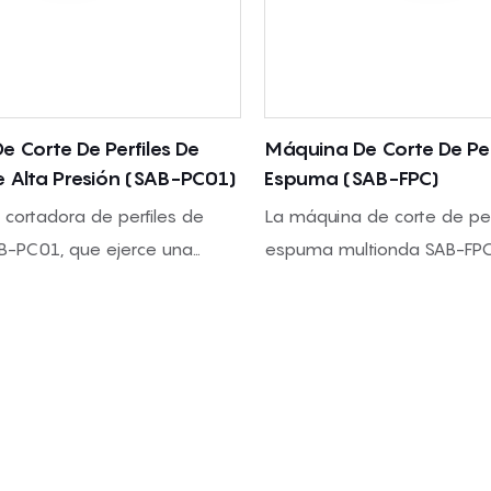
 Corte De Perfiles De
Máquina De Corte De Per
 Alta Presión (SAB-PC01)
Espuma (SAB-FPC)
cortadora de perfiles de
La máquina de corte de per
-PC01, que ejerce una
espuma multionda SAB-FP
or, corta la esponja y la
esponjas y espuma de pol
oliuretano flexible en
flexible para convertirlas 
n forma de caja de
perfiles ondulados mediante
il mediante un rodillo de
presión específicos, adecu
onda media, para su uso en
aplicaciones en colchones,
plicaciones acústicas,
embalaje, muebles y espum
y muebles.