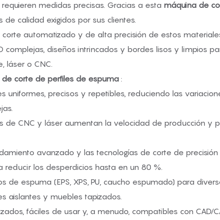
e requieren medidas precisas. Gracias a esta
máquina de co
 de calidad exigidos por sus clientes.
corte automatizado y de alta precisión de estos materiales
 complejas, diseños intrincados y bordes lisos y limpios par
e, láser o CNC.
de corte de perfiles de espuma
:
tes uniformes, precisos y repetibles, reduciendo las variac
jas.
s de CNC y láser aumentan la velocidad de producción y pe
idamiento avanzado y las tecnologías de corte de precisión
 a reducir los desperdicios hasta en un 80 %.
os de espuma (EPS, XPS, PU, ​​caucho espumado) para diversas
s aislantes y muebles tapizados.
tizados, fáciles de usar y, a menudo, compatibles con CAD