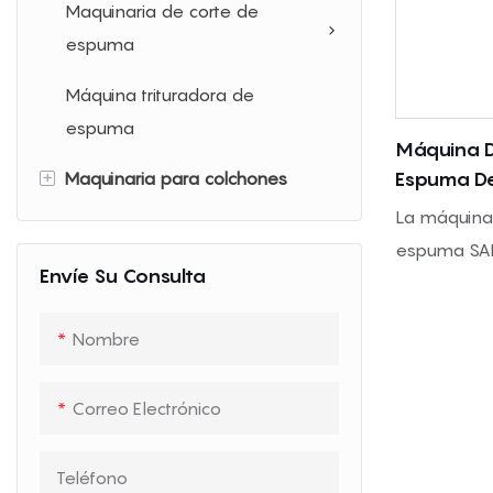
Maquinaria de corte de
espuma
Máquina trituradora de
espuma
Máquina De
+
Espuma De
Maquinaria para colchones
La máquina 
Máquina de acolchar
espuma SAB
Envíe Su Consulta
Máquina para cinta de bordes
presión may
de colchones
espuma de p
Nombre
láminas co
Máquina de compresión de
huevos/perf
colchones
Correo Electrónico
presión de 
Máquina de embalaje de rollos
colchones, a
Teléfono
de compresión de colchones
embalajes 