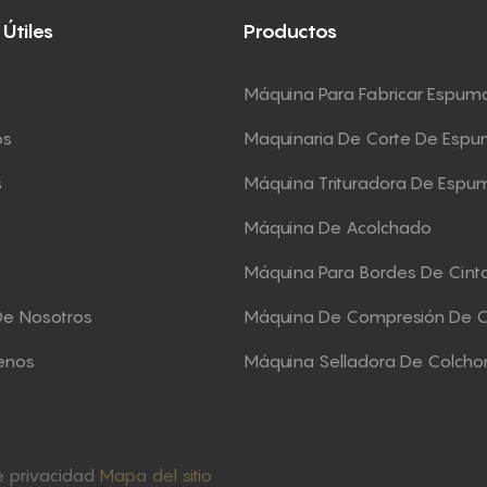
 Útiles
Productos
Máquina Para Fabricar Espum
os
Maquinaria De Corte De Esp
s
Máquina Trituradora De Espu
Máquina De Acolchado
Máquina Para Bordes De Cint
De Nosotros
Máquina De Compresión De 
enos
Máquina Selladora De Colcho
de privacidad
Mapa del sitio