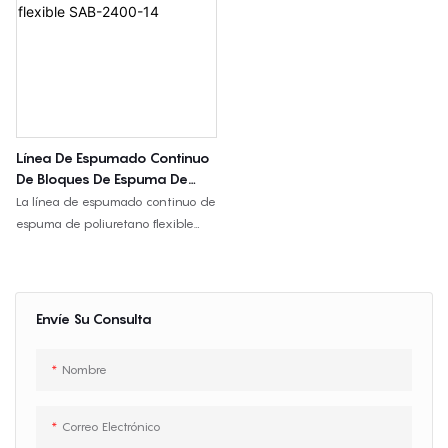
Línea De Espumado Continuo
De Bloques De Espuma De
Poliuretano Flexible SAB-
La línea de espumado continuo de
2400-14
espuma de poliuretano flexible
SAB-2400-14 está diseñada para
la producción de bloques de
espuma de poliuretano flexible a
partir de planchas, con sistemas de
Envíe Su Consulta
componentes, tanques y
dosificación configurados según las
Nombre
necesidades del proyecto.
Correo Electrónico