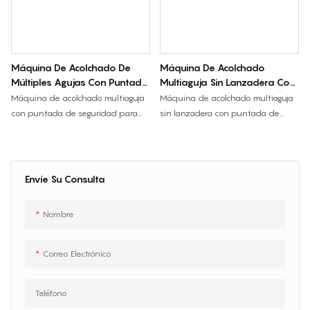
Máquina De Acolchado De
Máquina De Acolchado
Múltiples Agujas Con Puntada
Multiaguja Sin Lanzadera Con
De Seguridad (SAB-MQ02-
Puntada De Cadena SAB-4W
Máquina de acolchado multiaguja
Máquina de acolchado multiaguja
4YS)
con puntada de seguridad para
sin lanzadera con puntada de
fundas de colchón, telas de cama,
cadeneta SAB-4W para paneles
paneles acolchados y productos
de colchones, ropa de cama y
textiles para el hogar, disponible
textiles para el hogar acolchados,
en anchos de trabajo de 66", 96" y
con acolchado de alta velocidad y
Envíe Su Consulta
128".
capacidad de patrones flexibles.
Nombre
Correo Electrónico
Teléfono