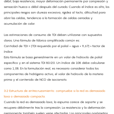
débil, baja resistencia, mayor deformación permanente por compresión y
sensación hueca o débil después del curado. Cuando el índice es alto, los
principales riesgos son dureza excesiva, rigidez al tacto, dificultad para
abrir las celdas, tendencia a la formación de celdas cerradas y
acumulación de calor.
Las estimaciones de consumo de TDI deben utilizarse con supuestos
claros. Una fórmula de fábrica simplificada común es:
Cantidad de TDI ≈ [TDI requerido por el poliol + agua × 9,67] × factor de
índice
Esta fórmula se basa generalmente en un valor de hidroxilo de poliol
específico y en el sistema TDI 80/20. Un índice de 108 debe calcularse
como 1,08. En la formulación real, es necesario considerar todos los
componentes de hidrógeno activo, el valor de hidroxilo de la materia
prima y el contenido de NCO de isocianato.
3.2 Estructura de entrecruzamiento: compruebe si la red es demasiado
laxa o demasiado compacta.
Cuando la red es demasiado laxa, la espuma carece de soporte y se
recupera débilmente tras la compresión. La resistencia y la deformación
permanente también suelen verse afectadas. Los principales parámetros