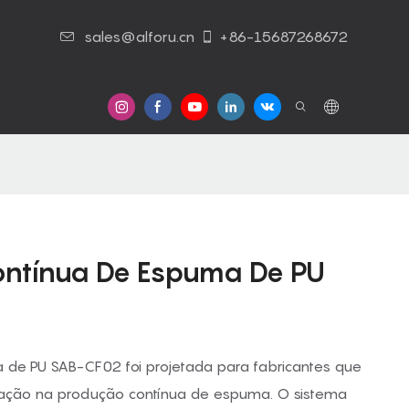
sales@alforu.cn
+86-15687268672
Contato Conosco
ontínua De Espuma De PU
 de PU SAB-CF02 foi projetada para fabricantes que
ulação na produção contínua de espuma. O sistema