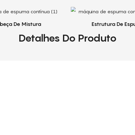
beça De Mistura
Estrutura De Es
Detalhes Do Produto
Serviço De Primeira Qualidad
para equipamentos de produção de espuma de PU flexível, in
treinamento de operadores e otimização de processos.