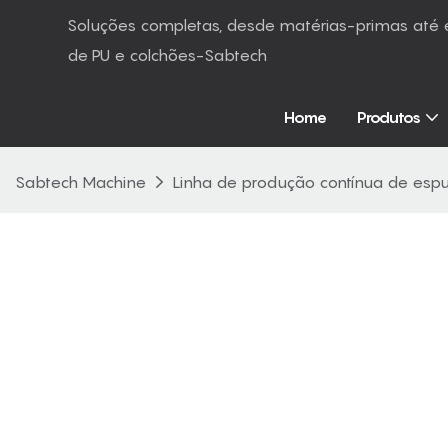
Soluções completas, desde matérias-primas at
de PU e colchões-Sabtech
Home
Produtos
Sabtech Machine
Linha de produção contínua de es