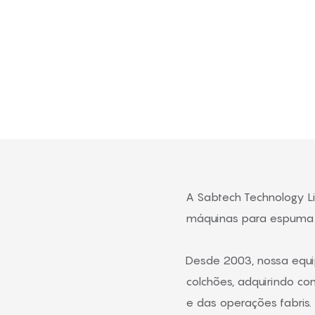
ntes a obter uma operação estável e eficiente de suas li
A Sabtech Technology Li
máquinas para espuma d
Desde 2003, nossa equi
colchões, adquirindo c
e das operações fabris.