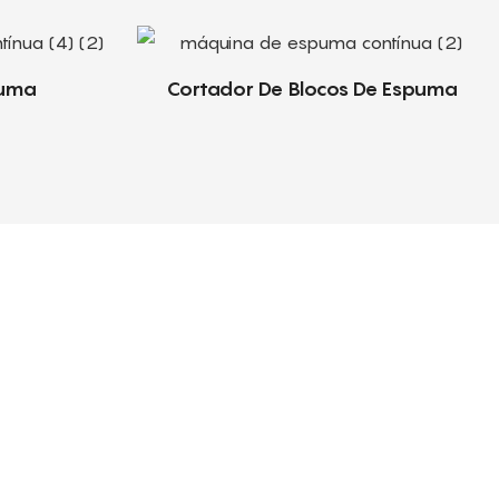
puma
Cortador De Blocos De Espuma
e
cluindo orientação de instalação,