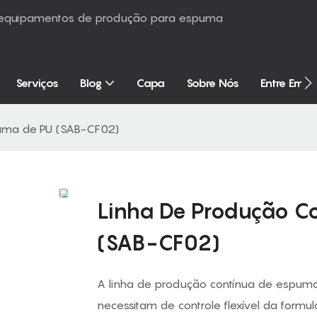
é equipamentos de produção para espuma
Serviços
Blog
Capa
Sobre Nós
Entre Em 
puma de PU (SAB-CF02)
Linha De Produção C
(SAB-CF02)
A linha de produção contínua de espuma
necessitam de controle flexível da form