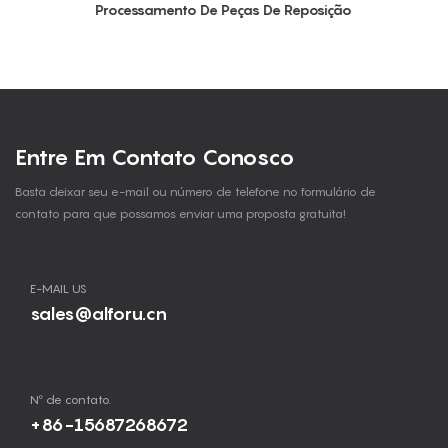
Processamento De Peças De Reposição
Entre Em Contato Conosco
Basta deixar seu e-mail ou número de telefone no formulário de
contato para que possamos enviar uma proposta gratuita!
E-MAIL US
sales@alforu.cn
Nº de contato.
+86-15687268672