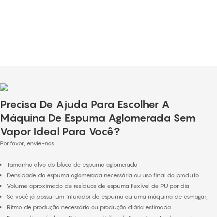
dedicados e esforçados, selecionados criteriosamente por seu entusiasmo e
comprometimento em oferecer um serviço de excelência. Eles oferecem
consultoria, respondem a todas as dúvidas e prestam suporte contínuo mesmo
após a conclusão da compra.
Precisa De Ajuda Para Escolher A
Máquina De Espuma Aglomerada Sem
Vapor Ideal Para Você?
Por favor, envie-nos:
Tamanho alvo do bloco de espuma aglomerada
Densidade da espuma aglomerada necessária ou uso final do produto
Volume aproximado de resíduos de espuma flexível de PU por dia
Se você já possui um triturador de espuma ou uma máquina de esmagar,
Ritmo de produção necessário ou produção diária estimada