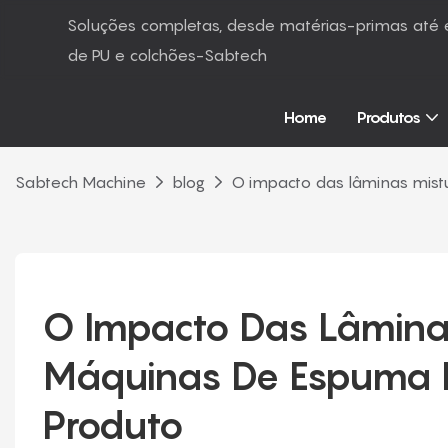
Soluções completas, desde matérias-primas at
de PU e colchões-Sabtech
Home
Produtos
Sabtech Machine
blog
O impacto das lâminas mis
O Impacto Das Lâmina
Máquinas De Espuma E
Produto