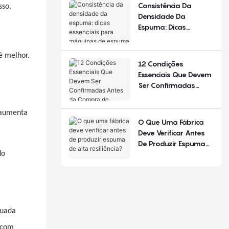
De Configuração.
Consistência Da
sso.
Densidade Da
Espuma: Dicas
Essenciais Para
Máquinas De Espuma
é melhor.
De Poliuretano
12 Condições
Essenciais Que Devem
Ser Confirmadas
Antes Da Compra De
Equipamentos Para
 aumenta
Produção De Colchões
O Que Uma Fábrica
Deve Verificar Antes
De Produzir Espuma
De Alta Resiliência?
do
quada
 com