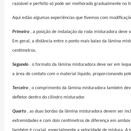
razoável e perfeito só pode ser melhorado gradualmente no t
Aqui estão algumas experiências que tivemos com modificaçõ
Primeiro
, a posição de instalação da roda misturadora deve s
Em geral, a distância entre o ponto mais baixo da lâmina mist
centímetros.
Segundo
, o formato da lâmina misturadora deve ser em leq
a área de contato com o material líquido, proporcionando potê
Terceiro
, o comprimento da lâmina misturadora também deve 
defletor dentro do cilindro misturador.
Quarto
, as duas bordas da lâmina misturadora devem ser inc
extremidades e com dois centímetros de diferença em ambos 
também é crucial, especialmente a velocidade de mistura. A