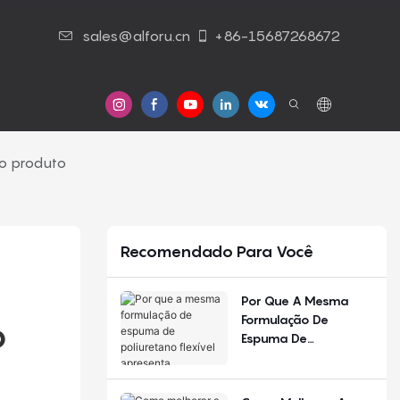
sales@alforu.cn
+86-15687268672
Contato Conosco
o produto
Recomendado Para Você
Por Que A Mesma
Formulação De
 
Espuma De
Poliuretano Flexível
Apresenta
Desempenho