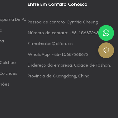
Entre Em Contato Conosco
 Espuma De PU
Pessoa de contato: Cynthia Cheung
ma
Número de contato: +86-15687268672
ma
E-mail:
sales@alforu.cn
WhatsApp: +86-15687268672
 Colchão
Endereço da empresa: Cidade de Foshan,
Colchões
Província de Guangdong, China
chões