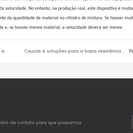
ta velocidade. No entanto, na produção real, este dispositivo é muita
te da quantidade de material no cilindro de mistura. Se houver mui
da e, se houver menos material, a velocidade deverá ser menor.
Uma breve discussão sobre a estabilidade da espuma macia de poliuretano
Causas e soluções para a baixa resistência à compressão da esponja de recuperação lenta
P
ulário de contato para que possamos