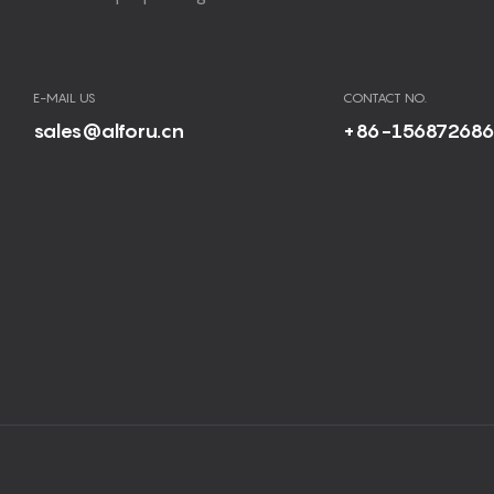
E-MAIL US
CONTACT NO.
sales@alforu.cn
+86-15687268