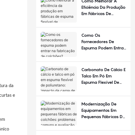
Como Melhorar A
Diferente Em
Eficiência Da Produção
Diferentes Estações
Em Fábricas De
Do Ano E Regiões?
Espuma Flexível De
Poliuretano?
Como Os
Fornecedores De
Espuma Podem Entrar
Na Fabricação De
Colchões?
Carbonato De Cálcio E
Talco Em Pó Em
Espuma Flexível De
tura da
Poliuretano: Impacto
Da Carga De
curtas e
Enchimento
Modernização De
Equipamentos Em
Pequenas Fábricas De
sem
Colchões: Problemas
Comuns E Avaliação
ânico