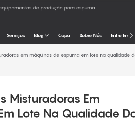
é equipamentos de produção para espuma
Serviços
Blog
Capa
Sobre Nós
Entre Em 
turadoras em máquinas de espuma em lote na qualidade d
s Misturadoras Em 
m Lote Na Qualidade Do