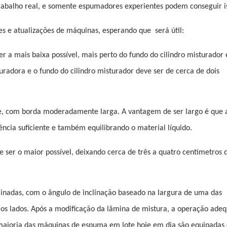
rabalho real, e somente espumadores experientes podem conseguir i
es e atualizações de máquinas, esperando que
será útil:
er a mais baixa possível, mais perto do fundo do cilindro misturador 
uradora e o fundo do cilindro misturador deve ser de cerca de dois
ue, com borda moderadamente larga. A vantagem de ser largo é que
ncia suficiente e também equilibrando o material líquido.
ser o maior possível, deixando cerca de três a quatro centímetros 
linadas, com o ângulo de inclinação baseado na largura de uma das
os lados. Após a modificação da lâmina de mistura, a operação ade
 maioria das máquinas de espuma em lote hoje em dia são equipadas