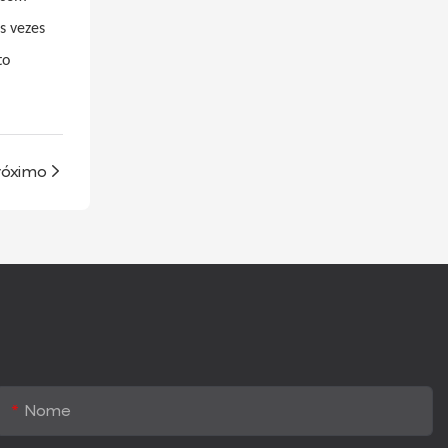
s vezes
to
róximo
Nome