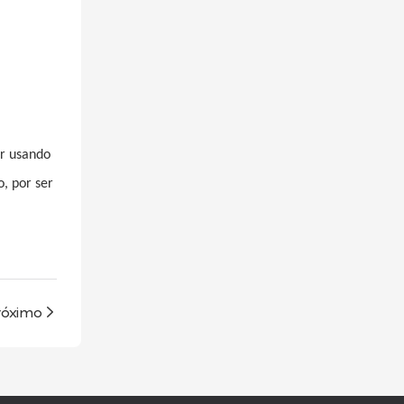
er usando
, por ser
róximo