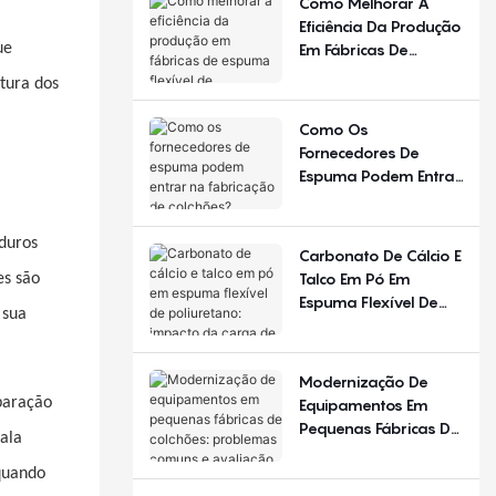
Como Melhorar A
Diferente Em
Eficiência Da Produção
Diferentes Estações
Em Fábricas De
ue
Do Ano E Regiões?
Espuma Flexível De
tura dos
Poliuretano?
Como Os
Fornecedores De
Espuma Podem Entrar
Na Fabricação De
Colchões?
duros
Carbonato De Cálcio E
Talco Em Pó Em
es são
Espuma Flexível De
 sua
Poliuretano: Impacto
Da Carga De
Enchimento
Modernização De
paração
Equipamentos Em
Pequenas Fábricas De
ala
Colchões: Problemas
Comuns E Avaliação
quando