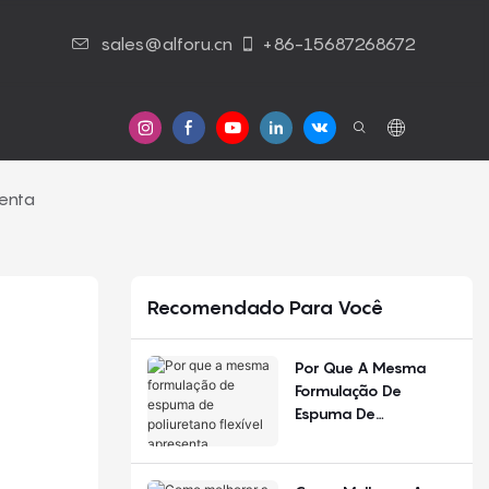
sales@alforu.cn
+86-15687268672
Contato Conosco
enta
Recomendado Para Você
Por Que A Mesma
Formulação De
Espuma De
Poliuretano Flexível
Apresenta
Desempenho