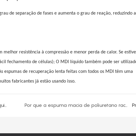
o grau de separação de fases e aumenta o grau de reação, reduzindo a
m melhor resistência à compressão e menor perda de calor. Se estiv
cil fechamento de células); O MDI líquido também pode ser utilizado
. As espumas de recuperação lenta feitas com todos os MDI têm uma
itos fabricantes já estão usando isso.
O impacto das lâminas misturadoras em máquinas de espuma em lote na qualidade do produto
Por que a espuma macia de poliuretano racha durante a formação de espuma? Qual é a solução?
P