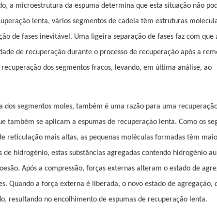
do, a microestrutura da espuma determina que esta situação não pod
peração lenta, vários segmentos de cadeia têm estruturas molecul
ação de fases inevitável. Uma ligeira separação de fases faz com que 
uldade de recuperação durante o processo de recuperação após a re
a recuperação dos segmentos fracos, levando, em última análise, ao
ue a dos segmentos moles, também é uma razão para uma recuperaçã
 que também se aplicam a espumas de recuperação lenta. Como os s
de reticulação mais altas, as pequenas moléculas formadas têm mai
s de hidrogénio, estas substâncias agregadas contendo hidrogénio 
 coesão. Após a compressão, forças externas alteram o estado de agr
es. Quando a força externa é liberada, o novo estado de agregação, 
ndido, resultando no encolhimento de espumas de recuperação lenta.