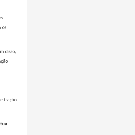
os
 os
m disso,
ação
de tração
itua