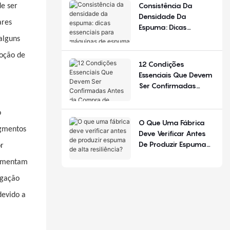
De Configuração.
Consistência Da
e ser
Densidade Da
ares
Espuma: Dicas
Essenciais Para
alguns
Máquinas De Espuma
moção de
De Poliuretano
12 Condições
Essenciais Que Devem
Ser Confirmadas
Antes Da Compra De
Equipamentos Para
o
Produção De Colchões
O Que Uma Fábrica
egmentos
Deve Verificar Antes
De Produzir Espuma
or
De Alta Resiliência?
aumentam
egação
devido a