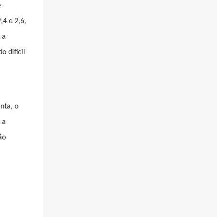
é
4 e 2,6,
 a
 difícil
nta, o
 a
ão