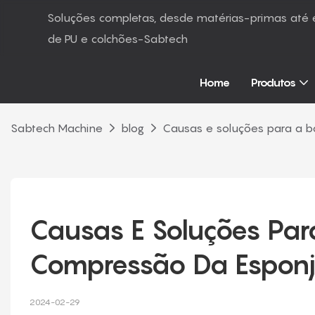
Soluções completas, desde matérias-primas at
de PU e colchões-Sabtech
Home
Produtos
Sabtech Machine
blog
Causas e soluções para a ba
Causas E Soluções Para
Compressão Da Esponj
2024-02-29