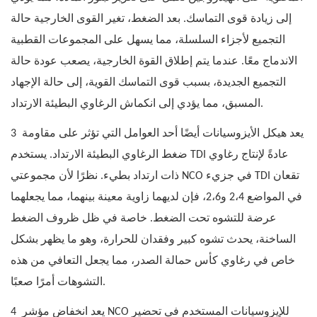
إلى زيادة قوى التماسك. بعد الضغط، تغير القوى الخارجية حالة
التجميع لأجزاء السلسلة، مما يسهل على المجموعات القطبية
الاندماج معًا. عندما يتم إطلاق القوة الخارجية، يصعب عودة حالة
التجميع الجديدة، بسبب قوى التماسك القوية، إلى حالة الإجهاد
المسبق، مما يؤدي إلى انكماش الرغاوي البطيئة الارتداد.
يعد هيكل الأيزوسيانات أيضًا أحد العوامل التي تؤثر على مقاومة
3
ضغط الرغاوي البطيئة الارتداد. يستخدم TDI عادةً لإنتاج رغاوي
ذات ارتداد بطيء. نظرًا لأن مجموعتي NCO في جزيء TDI تقعان
في المواضع 2،4 و2،6، فإن لديهما زاوية معينة بينهما، مما يجعلهما
عرضة للتشوه تحت الضغط. خاصة في ظل ظروف الضغط
الساخنة، يحدث تشوه كبير وفقدان للحرارة، وهو ما يظهر بشكل
خاص في رغاوي كأس حمالة الصدر، مما يجعل التعافي من هذه
التشوهات أمرًا صعبًا.
يعد انخفاض مؤشر NCO للإيزوسيانات المستخدم في تحضير
4