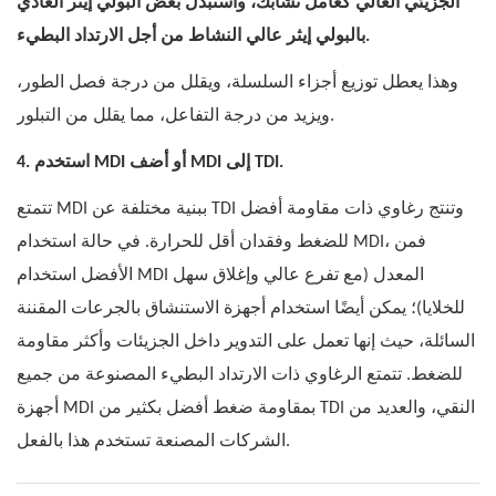
الجزيئي العالي كعامل تشابك، واستبدل بعض البولي إيثر العادي
بالبولي إيثر عالي النشاط من أجل الارتداد البطيء.
وهذا يعطل توزيع أجزاء السلسلة، ويقلل من درجة فصل الطور،
ويزيد من درجة التفاعل، مما يقلل من التبلور.
4. استخدم MDI أو أضف MDI إلى TDI.
تتمتع MDI ببنية مختلفة عن TDI وتنتج رغاوي ذات مقاومة أفضل
للضغط وفقدان أقل للحرارة. في حالة استخدام MDI، فمن
الأفضل استخدام MDI المعدل (مع تفرع عالي وإغلاق سهل
للخلايا)؛ يمكن أيضًا استخدام أجهزة الاستنشاق بالجرعات المقننة
السائلة، حيث إنها تعمل على التدوير داخل الجزيئات وأكثر مقاومة
للضغط. تتمتع الرغاوي ذات الارتداد البطيء المصنوعة من جميع
أجهزة MDI بمقاومة ضغط أفضل بكثير من TDI النقي، والعديد من
الشركات المصنعة تستخدم هذا بالفعل.