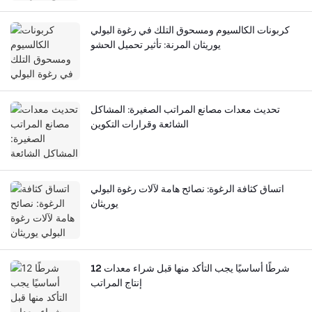
كربونات الكالسيوم ومسحوق التلك في رغوة البولي
يوريثان المرنة: تأثير تحميل الحشو
تحديث معدات مصانع المراتب الصغيرة: المشاكل
الشائعة وقرارات التكوين
اتساق كثافة الرغوة: نصائح هامة لآلات رغوة البولي
يوريثان
12 شرطًا أساسيًا يجب التأكد منها قبل شراء معدات
إنتاج المراتب