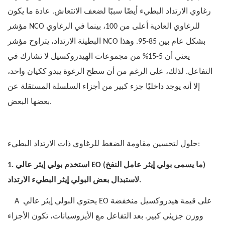
رغاوي الارتداد البطيء أيضًا سببًا لضعف الانتعاش. عادة ما يكون
مؤشر NCO للرغاوي العادية أعلى من 100، بينما في الرغاوي
البطيئة الارتداد، يتراوح مؤشر NCO بشكل عام بين 85-95. وهذا
يعني أن 5-15% من مجموعات الهيدروكسيل لا تشارك في
التفاعل. لذلك، على الرغم من أن سطح الرغوة يبدو ككيان واحد،
إلا أنه يوجد داخليًا جزء كبير من أجزاء السلسلة المستقلة عن
بعضها البعض.
حلول لتحسين مقاومة الضغط للرغاوي ذات الارتداد البطيء:
1. استخدم بولي إيثر عالي EO (ما يسمى بولي إيثر عامل النفخ)
لاستبدال بعض البولي إيثر البطيء الارتداد.
يحتوي البولي إيثر عالي EO على قيمة هيدروكسيل منخفضة
A
ووزن جزيئي كبير. بعد التفاعل مع الأيزوسيانات، تكون الأجزاء