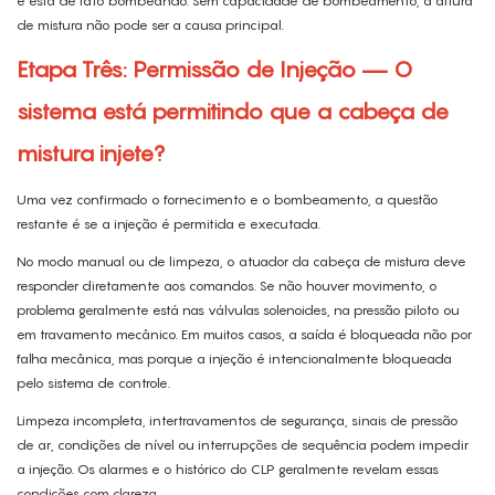
e está de fato bombeando. Sem capacidade de bombeamento, a altura
de mistura não pode ser a causa principal.
Etapa Três: Permissão de Injeção — O
sistema está permitindo que a cabeça de
mistura injete?
Uma vez confirmado o fornecimento e o bombeamento, a questão
restante é se a injeção é permitida e executada.
No modo manual ou de limpeza, o atuador da cabeça de mistura deve
responder diretamente aos comandos. Se não houver movimento, o
problema geralmente está nas válvulas solenoides, na pressão piloto ou
em travamento mecânico. Em muitos casos, a saída é bloqueada não por
falha mecânica, mas porque a injeção é intencionalmente bloqueada
pelo sistema de controle.
Limpeza incompleta, intertravamentos de segurança, sinais de pressão
de ar, condições de nível ou interrupções de sequência podem impedir
a injeção. Os alarmes e o histórico do CLP geralmente revelam essas
condições com clareza.