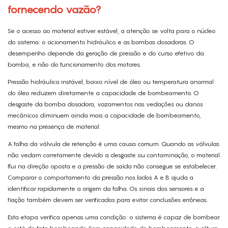
fornecendo vazão?
Se o acesso ao material estiver estável, a atenção se volta para o núcleo
do sistema: o acionamento hidráulico e as bombas dosadoras. O
desempenho depende da geração de pressão e do curso efetivo da
bomba, e não do funcionamento dos motores.
Pressão hidráulica instável, baixo nível de óleo ou temperatura anormal
do óleo reduzem diretamente a capacidade de bombeamento. O
desgaste da bomba dosadora, vazamentos nas vedações ou danos
mecânicos diminuem ainda mais a capacidade de bombeamento,
mesmo na presença de material.
A falha da válvula de retenção é uma causa comum. Quando as válvulas
não vedam corretamente devido a desgaste ou contaminação, o material
flui na direção oposta e a pressão de saída não consegue se estabelecer.
Comparar o comportamento da pressão nos lados A e B ajuda a
identificar rapidamente a origem da falha. Os sinais dos sensores e a
fiação também devem ser verificados para evitar conclusões errôneas.
Esta etapa verifica apenas uma condição: o sistema é capaz de bombear