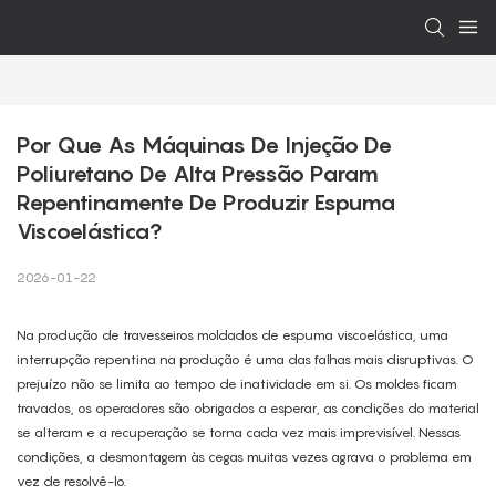
Por Que As Máquinas De Injeção De 
Poliuretano De Alta Pressão Param 
Repentinamente De Produzir Espuma 
Viscoelástica?
2026-01-22
Na produção de travesseiros moldados de espuma viscoelástica, uma
interrupção repentina na produção é uma das falhas mais disruptivas. O
prejuízo não se limita ao tempo de inatividade em si. Os moldes ficam
travados, os operadores são obrigados a esperar, as condições do material
se alteram e a recuperação se torna cada vez mais imprevisível. Nessas
condições, a desmontagem às cegas muitas vezes agrava o problema em
vez de resolvê-lo.