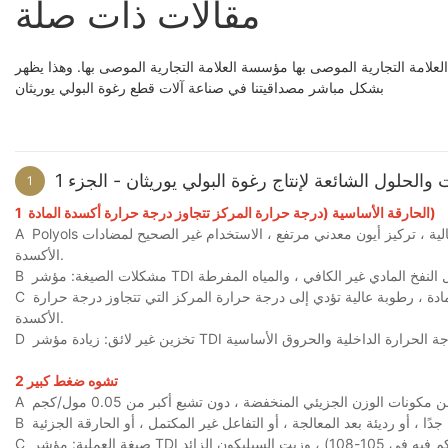
مقالات ذات صلة
امة التجارية الموصى بها مؤسسة العلامة التجارية الموصى بها. وهذا يظهر
بشكل مباشر مصداقيتنا في صناعة آلات قطع رغوة البولي يوريثان
والحلول الشائعة لإنتاج رغوة البولي يوريثان - الجزء 1
1
الحارقة الأساسية (درجة حرارة المركز تتجاوز درجة حرارة أكسدة المادة)
1
Polyols ذات الجودة الرديئة: الرطوبة المفرطة ، محتوى بيروكسيد عالي ، شوائب نقطة الغليان العالية ، تركيز أيون معدني مرتفع ، الاستخدام غير الصحيح لمضادات
A
الأكسدة.
B
تأثير المناخ: ارتفاع درجات الحرارة في الصيف ، تبديد حرارة بطيئة ، درجات حرارة عالية المادة ، رطوبة عالية تؤدي إلى درجة حرارة المركز التي تتجاوز درجة حرارة
C
الأكسدة.
D
2 تشوه ضغط كبير
A
B
صيغة العملية: مؤشر TDI منخفض جدًا (يتم التحكم فيه في 105-108) ، وزيت السيليكون الزائد stannous وزيت السيليكون ، ومحتوى هواء الرغوة المنخفض ، ومحتوى
C