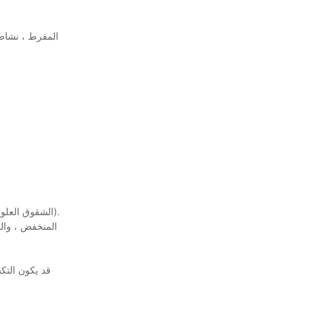
الشقوق العلوية: معدل جلدي غير متوازن في التطور (درجة حرارة منخفضة ، درجة حرارة انخفاض المادة ، محفز غير كافٍ ، أقل أمين ، جودة زيت السيليكون الضعيفة).