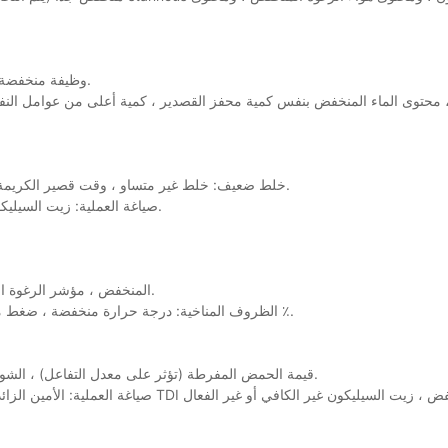
polyolles polyols: وظيفة منخفضة ، انخفاض قيمة الهيدروكسيل ، الوزن الجزيئي العالي.
خلط ضعيف: خلط غير متساو ، وقت قصير الكريمة ؛ زيادة سرعة خلط الرأس ، تقليل ضغط رأس الخلط ، وزيادة حقن الغاز.
صياغة العملية: زيت السيليكون أقل من الحد الأدنى ، غير كافٍ أو رديئ جودة القصدير ، سرعة البطيئة.
صياغة العملية: زيت السيليكون أقل من الحد الأدنى ، مؤشر TDI المنخفض ، مؤشر الرغوة المنخفض.
الظروف المناخية: درجة حرارة منخفضة ، ضغط مرتفع. زيادة بنسبة 30 ٪ في الضغط الجوي تزيد من الكثافة بنسبة 10-15 ٪.
polyolth polyols: قيمة الحمض المفرطة (تؤثر على معدل التفاعل) ، الشوائب العالية ، النشاط المنخفض ، الوزن الجزيئي العالي.