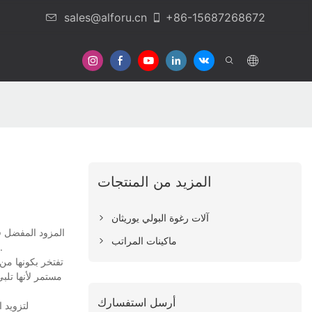
sales@alforu.cn
+86-15687268672
المزيد من المنتجات
آلات رغوة البولي يوريثان
ماكينات المراتب
لمختلف التطبيقات. تضمن تقنيات وأساليب الإنتاج المتطورة لدينا امتثالها لمواصفات الجودة الصارمة. نظام إدارة الجودة الخاص بنا على المنتج معترف به دوليًا.
مستمر لأنها تلب
أرسل استفسارك
لتزويد 