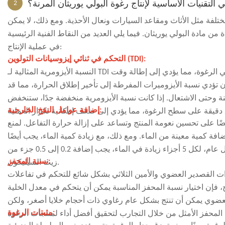
 التقنيات الأساسية لإنتاج رغوة البولي يوريثان المرنة؟
2
ختلفة مثل الأثاث ومقاعد السيارات ونعال الأحذية. ومع ذلك، لا يمكن
 من مادة البولي يوريثان. فيما يلي العديد من النقاط الفنية الرئيسية
في عملية الإنتاج:
التحكم في ثنائي إيزوسيانات التولوين (TDI):
النسبة الأيزومرية المثالية لـ TDI هي 80/20. إذا تم تجاوز هذه النسبة، فقد يؤدي ذلك إلى تكوين خلايا كبيرة ومغلقة في الرغوة، مما يؤدي إلى إطالة وقت
ن تؤدي نسبة الأيزوميرات المفرطة إلى تأخير إطلاق الحرارة، مما قد
ة وحتى الاشتعال. إذا كانت نسبة الأيزومرية منخفضة جدًا، ستنخفض
إضافة عوامل النفخ الخارجية:
ضًا على تحسين نعومة المنتج وتساعد على إزالة حرارة التفاعل. لمنع
ضافة كمية معينة من الماء. ومع ذلك، مع زيادة كمية الماء، يجب أيضًا
زيادة كمية المحفز أيضًا؛ وإلا فقد يؤدي ذلك إلى إطالة وقت الرغوة بعد المعالجة. بشكل عام، لكل 5 أجزاء زيادة في الماء، يجب إضافة 0.2 إلى 0.5 جزء من
نسبة المحفز:
زيت السيليكون.
عضوي والأمين الثلاثي بشكل شائع للتحكم في تفاعلات NCO-OH وNCO-H2O. ومن خلال ضبط نسبة المحفزات المختلفة،
 فإن اختيار نسبة المحفز المناسبة يمكن أن يتحكم في معدل الخلية
العضوي يمكن أن تنتج بشكل عام رغاوي ذات أحجام خلايا أصغر، ولكن
مثبتات الرغوة: