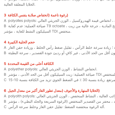
الخلايا المغلقة العالية.
رغوة ناعمة (انخفاض صلابة بنفس الكثافة)
3
A
صياغة العملية: عدم كفاية T9 octoate ، تفاعل البطيء ، محتوى الماء المنخفض بنفس كمية محفز القصدير ، كمية أعلى من عوامل النفخ المادية ، جرعة عالية من زيت
B
السيليكون النشط للغاية ، مؤشر TDI منخفض.
حجم الخلية الكبيرة
4
A
B
الكثافة أعلى من القيمة المحددة
5
polyether polyols: انخفاض النشاط ، الوزن الجزيئي العالي.
A
B
C
الخلايا المنهارة والأجوف (معدل تطور الغاز أكبر من معدل الجيل)
6
A
B
آلة الرغوة منخفضة الضغط: تقليل حقن الغاز وخلط سرعة الرأس.
C