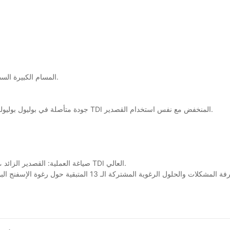
المسام الكبيرة السطحية: عامل النفخ الجسدي المفرط ، وزيت السيليكون ضعيف وجودة المحفز.
جودة متأصلة في بوليول بوليولز: قيمة هيدروكسيل منخفضة ، وظائف منخفضة ، عدم التشبع العالي ، مؤشر TDI المنخفض مع نفس استخدام القصدير.
صياغة العملية: القصدير الزائد ، أو محتوى القصدير والأمين المنخفض مع نفس استخدام القصدير ، مؤشر TDI العالي.
ل الرغوية المشتركة الـ 13 المتبقية حول رغوة الإسفنج البولي يوريثان؟ يرجى النقر على رابط المقالة لمتابعة القراءة: