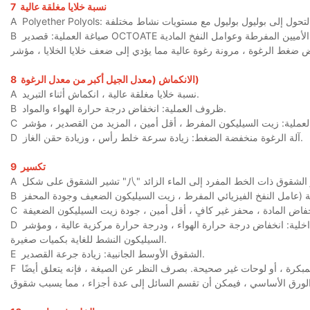
نسبة خلايا مغلقة عالية
7
A
صياغة العملية: قصدير OCTOATE المفرط ، نشاط إيزوسيانات مرتفع ، درجة عالية من التشابك ، سرعة التشابك العالية ، عوامل الأميين المفرطة وعوامل النفخ المادية
B
الانكماش (معدل الجيل أكبر من معدل الرغوة)
8
نسبة خلايا مغلقة عالية ، انكماش أثناء التبريد.
A
ظروف العملية: انخفاض درجة حرارة الهواء والمواد.
B
C
آلة الرغوة منخفضة الضغط: زيادة سرعة خلط رأس ، وزيادة حقن الغاز.
D
تكسير
9
A
B
C
الشقوق الداخلية: انخفاض درجة حرارة الهواء ، ودرجة حرارة مركزية عالية ، ومؤشر TDI المنخفض ، والقصدير المفرط ، وقوة الرغوة المرتفعة في وقت مبكر ، وزيت
D
السيليكون النشط للغاية بكميات صغيرة.
الشقوق الأوسط الجانبية: زيادة جرعة القصدير.
E
قد يكون التكسير طوال العملية بسبب التناقضات في إسقاط لوحة وردة الرغوة ، أو الرغوة المبكرة ، أو لوحات غير صحيحة. بصرف النظر عن الصيغة ، فإنه يتعلق أيضًا
F