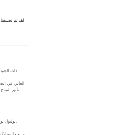
لقد تم تصنيفن
مشكلات الصيغة: مؤشر TDI العالي في الصيغ منخفضة الكثافة ، ونسبة غير لائقة من الماء إلى عوامل النفخ المادية ، وعامل النفخ المادي غير الكافي ، والمياه المفرطة.
بوليول بوليول: الوظيفة أقل من 2.5 ، نسبة أكسيد البروبيلين أكبر من 8 ٪ ، نسبة عالية من مكونات الوزن الجزيئي المنخفضة ، دون تشبع أكبر من 0.05 مول/كجم.