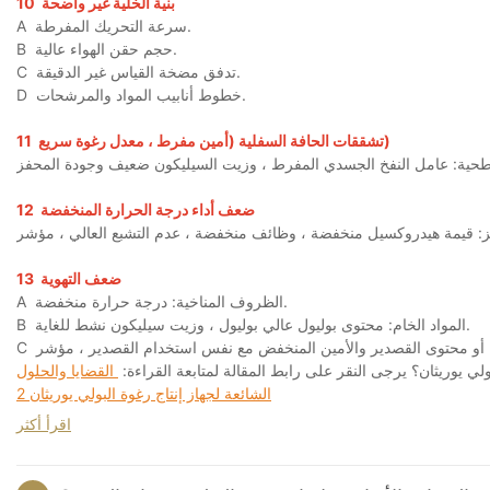
بنية الخلية غير واضحة
10
سرعة التحريك المفرطة.
A
حجم حقن الهواء عالية.
B
تدفق مضخة القياس غير الدقيقة.
C
خطوط أنابيب المواد والمرشحات.
D
تشققات الحافة السفلية (أمين مفرط ، معدل رغوة سريع)
11
ضعف أداء درجة الحرارة المنخفضة
12
ضعف التهوية
13
الظروف المناخية: درجة حرارة منخفضة.
A
المواد الخام: محتوى بوليول عالي بوليول ، وزيت سيليكون نشط للغاية.
B
C
القضايا والحلول
الشائعة لجهاز إنتاج رغوة البولي يوريثان 2
اقرأ أكثر