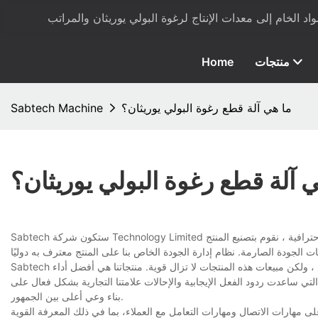
منتجات
Home
ما هي آلة قطع رغوة البولي يوريثان؟
Sabtech Machine
 آلة قطع رغوة البولي يوريثان؟
Sabtech ستكون شركة Technology Limited المزود المفضل في تصنيع آلة قطع رغوة البولي يوريثان. مع إمكانات البحث والتطوير والتصنيع الاحترافية ، نقوم بتصنيع المنتج
Sabtech تفتخر بكونها من بين العلامات التجارية الأسرع نموًا في العالم. المنافسة شرسة على نحو متزايد ، ولكن مبيعات هذه المنتجات لا تزال قوية. منتجاتنا هي أفضل أداء
التي ساعدت ردود الفعل الإيجابية والإحالات علامتنا التجارية بشكل فعال على
بناء وعي أعلى بين الجمهور.
لى مهارات الاتصال ومهارات التعامل مع العملاء، بما في ذلك المعرفة القوية