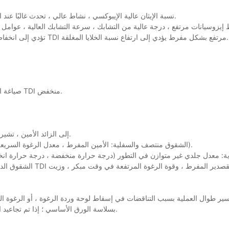
Polyether Polyols: نسبة الإيثان عالية الإيبوكسي ، نشاط عالي ، تحدث غالبًا عند التحول إلى بوليول بوليول مع مستويات نشاط مختلفة.
تؤدي إلى انخفاض ضغط الرغوة ، مرونة رغوة عالية مما يؤدي إلى ضعف خلايا الخلايا ، مؤشر TDI مرتفع بشكل مفرط يؤدي إلى ارتفاع نسبة الخلايا المغلقة.
صياغة العملية: زيت السيليكون المفرط ، أقل أمين ، المزيد من القصدير ، مؤشر TDI منخفض.
تشير الشقوق على شكل "八" إلى الزائد الأمين ، تشير الشقوق ذات الخط المفرد إلى الماء الزائد.
الشقوق منتصف والسفلية: الأمين المفرط ، معدل الرغوة السريعة (عامل النفخ الفيزيائي المفرط ، زيت السيليكون الضعيف وجودة المحفز).
بسلاسة الورق الأساسي ؛ إذا تم تجاعيد الورق الأساسي ، فيمكن أن تقسم السائل إلى عدة أجزاء ، مما يسبب شقوق.