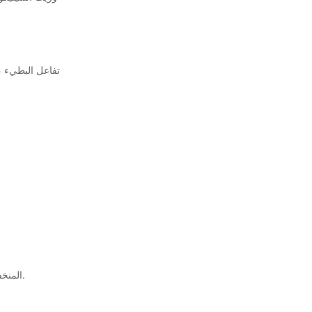
صياغة العملية: الأمين الزائد ، محفز من القصدير المنخفض (الرغوة السريعة والجلد البطيء) ، مؤشر TDI المنخفض ، زيت السيليكون غير الكافي أو غير الفعال.