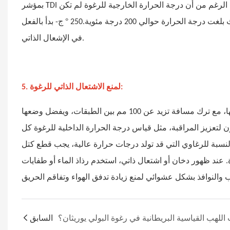
بمؤشر TDI يبلغ 1.07، تمت ملاحظة كمية صغيرة من الدخان الأصفر الفاتح بعد ساعتين. على الرغم من أن درجة الحرارة الخارجية للرغوة لم تكن
°
لحرارة حوالي 200 درجة مئوية.250
ج- بدأ بالفعل
في الإشعال الذاتي.
5. لمنع الاشتعال الذاتي للرغوة:
يجب معالجة وتخزين الرغوة المنتجة حديثاً، بما لا يزيد عن 3 طبقات عند تكديسها، مع ترك مسافة تزيد عن 100 مم بين الطبقات، ويفضل وضعها
عزيز المراقبة، مثل قياس درجة الحرارة الداخلية للرغوة كل
لعادي. بالنسبة للرغاوي التي قد تولد درجات حرارة عالية، يجب قطع كتل
، بسمك 200 مم) لتسهيل تبديد الحرارة. عند ظهور دخان أو اشتعال ذاتي، استخدم رذاذ الماء أو طفايات
السابق