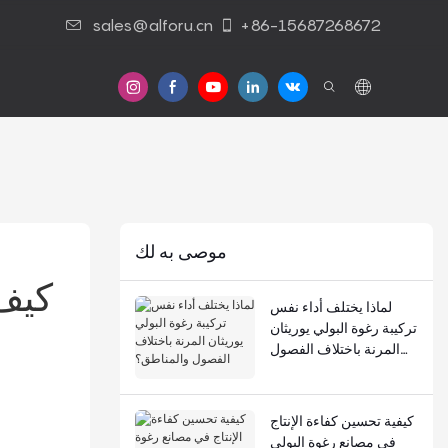
sales@alforu.cn
+86-15687268672
موصى به لك
كيف 
لماذا يختلف أداء نفس
تركيبة رغوة البولي يوريثان
المرنة باختلاف الفصول
والمناطق؟
كيفية تحسين كفاءة الإنتاج
في مصانع رغوة البولي