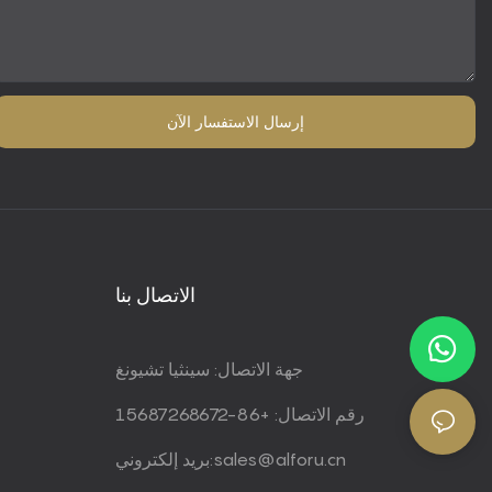
إرسال الاستفسار الآن
الاتصال بنا
جهة الاتصال: سينثيا تشيونغ
رقم الاتصال: +86-15687268672
sales@alforu.cn
بريد إلكتروني: