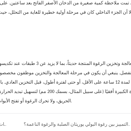
ا أن الجزء الداخلي كان في مرحلة أولية خطيرة للغاية من التحلل، حيث بلغت درجة ا
صل. ينبغي أن يكون في مرحلة المعالجة والتخزين موظفون مخصصون لت
15 دقيقة لمدة 12 ساعة على الأقل، أو حتى لفترة أطول، قبل التخزين ا
الرغوة الكبيرة أفقيًا (على سبيل المثال
الحريق، ولا تحرك الرغوة أو تفتح الأبواب والنوافذ بشكل عشوائي لمنع زيادة تدفق الهواء وتفاقم الحريق.
كيفية التمييز بين رغوة البولي يوريثان الصلبة والرغوة الناعمة؟
ما هي العوامل المؤثرة على مثبطات اللهب القياسية البريطانية في رغوة البولي يوريثان؟