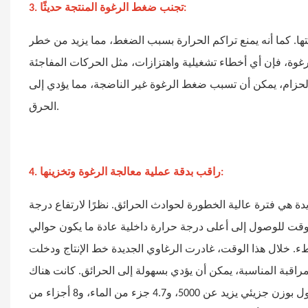
3. تجنب ضغط الرغوة المنتجة حديثًا:
ها. كما أنه يمنع تراكم الحرارة بسبب الضغط، مما يزيد من خطر
لرغوة، فإن أي أخطاء تشغيلية واهتزازات، مثل الحركات المفاجئة
الحزام، يمكن أن تسبب ضغط الرغوة غير الناضجة، مما يؤدي إلى
الحرق.
4. راقب بدقة عملية معالجة الرغوة وتخزينها:
ديدة هي فترة عالية الخطورة لحوادث الحرائق. نظرًا لارتفاع درجة
 الوقت للوصول إلى أعلى درجة حرارة داخلية عادة ما يكون حوالي
ساعات أو أكثر حتى تنخفض ببطء. خلال هذا الوقت، غادرت الرغاوي الجديدة خط الإنتاج ودخلت
مراقبة المناسبة، يمكن أن يؤدي بسهولة إلى الحرائق. كانت هناك
تقارير أنه عند إنتاج كتلة الرغوة الناعمة بكثافة 22 كجم /؟ باستخدام بوليول بوزن جزيئي يزيد عن 5000، و4.7 جزء من الماء، و8 أجزاء من F-11