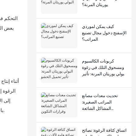
يوريثان المرنة؟
كيف يمكن لموردي
الإسفنج دخول مجال تصنيع
المراتب؟
كربونات الكالسيوم
ومسحوق التلك في رغوة
البولي يوريثان المرنة: تأثير
تحميل الحشو
أثناء إنت
الرغوة إ
تحديث معدات مصانع
إلى ال
المراتب الصغيرة:
المشاكل الشائعة
بالحروق. في الإنتاج الفعلي، قد تؤدي معلمات العملية الضعيفة إلى ظهور خطوط صفراء صغيرة حارقة في الجزء السفلي من كتل الرغوة.
وقرارات التكوين
اتساق كثافة الرغوة: نصائح