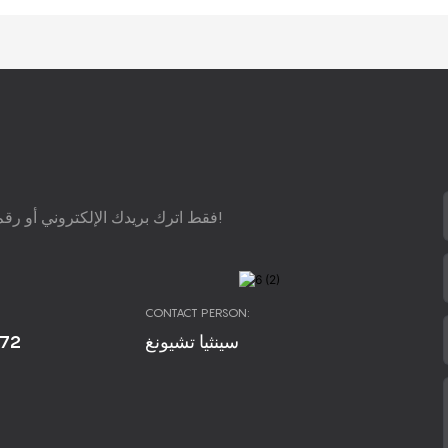
فقط اترك بريدك الإلكتروني أو رقم هاتفك في نموذج الاتصال حتى نتمكن من إرسال اقتراح مجاني إليك!
CONTACT PERSON:
672
سينثيا تشيونغ