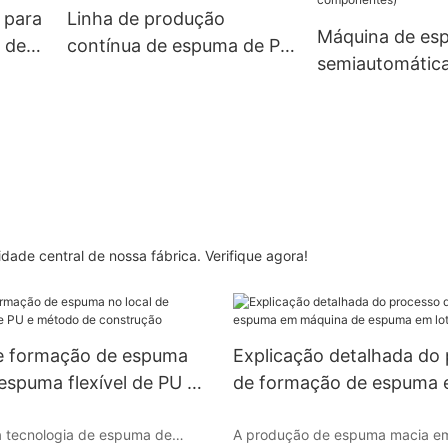
(SAB-5D)
 para
Linha de produção
Máquina de es
 de
contínua de espuma de PU
semiautomática
o.
(SAB-CF02)
SAB-BF03 (sis
componentes)
dade central de nossa fábrica. Verifique agora!
e formação de espuma
Explicação detalhada do
 espuma flexível de PU e
de formação de espuma
construção
máquina de espuma em l
a tecnologia de espuma de
A produção de espuma macia e