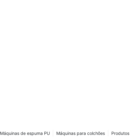
em lote
ão do tipo
 espumação
sso envolve
iais de reação
 semelhante a
 daí o nome
caixas) para
retangulares
 bloco de
do, uma placa
 colocada no
ação de
permanece
spuma e move-
dida que a
Máquinas de espuma PU
Máquinas para colchões
Produtos