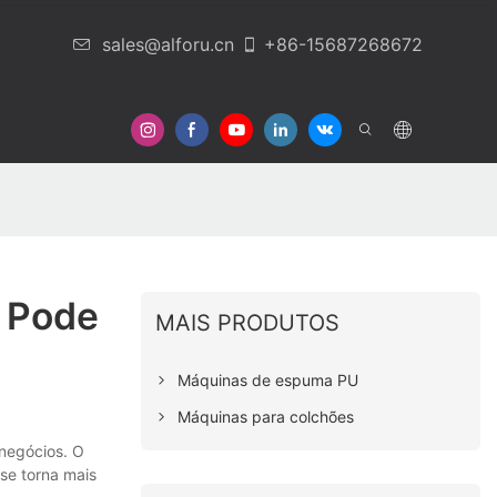
sales@alforu.cn
+86-15687268672
Em Contato Conosco
 Pode
MAIS PRODUTOS
Máquinas de espuma PU
Máquinas para colchões
negócios. O
 se torna mais