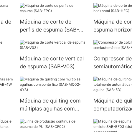
CNC01)
a de
Máquina de corte de
Máquina de cor
perfis de espuma (SAB-
espuma horizon
FPC)
HFC)
Máquina de corte vertical
Compressor de
de espuma (SAB-V03)
semiautomátic
MC01)
Máquina de quilting com
Máquina de quil
múltiplas agulhas com
computadoriza
o
ponto fixo (SAB-MQ02-
totalmente aut
4YS)
com uma única