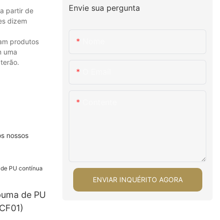
Envie sua pergunta
a partir de
les dizem
Nome
ham produtos
m uma
terão.
O Email
Contente
os nossos
ENVIAR INQUÉRITO AGORA
puma de PU
-CF01)