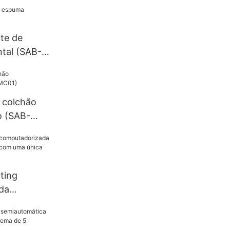
te de
tal (SAB-
 colchão
o (SAB-
ting
da
omática
 agulha