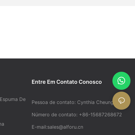
a mistura de
ção de TDI pode
dependendo da
I, um tempo de
iciente, sendo
pós a adição
em caixa,
uintes
Entre Em Contato Conosco
 Espuma De
Pessoa de contato: Cynthia Cheung
luindo
ção do
Número de contato: +86-15687268672
ma
E-mail:
sales@alforu.cn