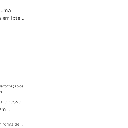
puma
 em lote
tema de 5
 processo
 em
ote
m forma de