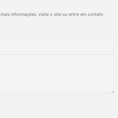
unicipais
m esse método
mais informações, visite o site ou entre em contato
oliuretano. A
é um método
 espuma macia,
ão é menor do
quipamento é
mente,
 de trabalho. A
ada e há maior
icas. Os
puma in a box
e uma certa
a fórmula, as
não ser as
âmetros de
ura da
da em (25
 mistura de 900
 de 5 a 12