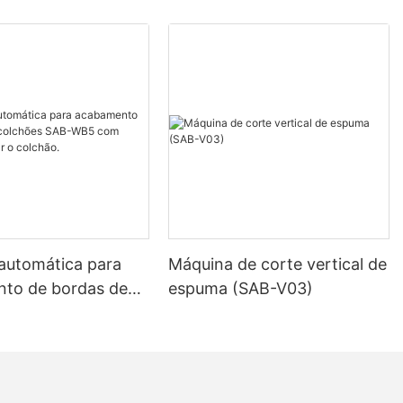
a produção de
tador
; 2) Caixa de
gem, como
a, copos
utros
nômetro para
Uma pequena
te é aplicada
a facilitar a
automática para
Máquina de corte vertical de
to de bordas de
espuma (SAB-V03)
ma macia
s SAB-WB5 com
 caixa
 virar o colchão.
 equipamentos,
a de
 e manutenção
 flexível.