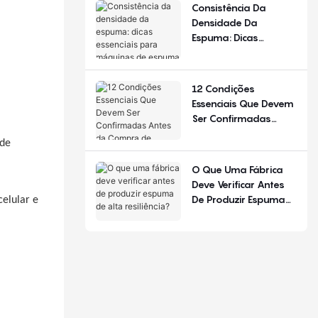
De Configuração.
Consistência Da
Densidade Da
Espuma: Dicas
Essenciais Para
Máquinas De Espuma
De Poliuretano
12 Condições
Essenciais Que Devem
Ser Confirmadas
Antes Da Compra De
 de
Equipamentos Para
Produção De Colchões
O Que Uma Fábrica
Deve Verificar Antes
De Produzir Espuma
celular e
De Alta Resiliência?