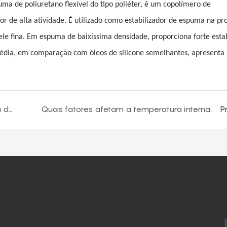
uma de poliuretano flexível do tipo poliéter, é um copolímero de
ador de alta atividade. É utilizado como estabilizador de espuma na p
le fina. Em espuma de baixíssima densidade, proporciona forte esta
édia, em comparação com óleos de silicone semelhantes, apresenta
Como escolher entre surfactantes de espuma dura e surfactantes de espuma macia?
Quais fatores afetam a temperatura interna da espuma macia de poliuretano?
P