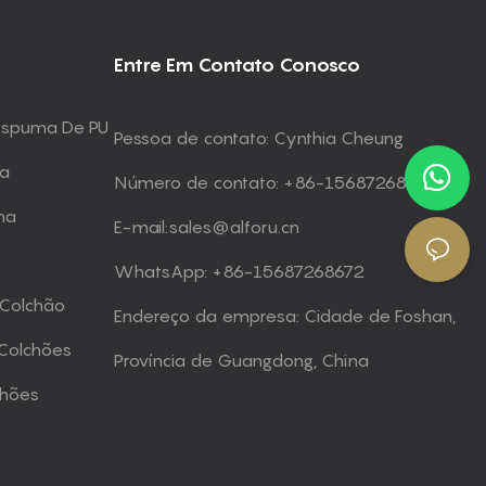
Entre Em Contato Conosco
 Espuma De PU
Pessoa de contato: Cynthia Cheung
ma
Número de contato: +86-15687268672
ma
E-mail:
sales@alforu.cn
WhatsApp: +86-15687268672
 Colchão
Endereço da empresa: Cidade de Foshan,
Colchões
Província de Guangdong, China
chões