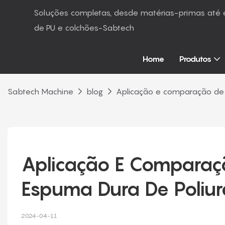
Soluções completas, desde matérias-primas at
de PU e colchões-Sabtech
Home
Produtos
Sabtech Machine
blog
Aplicação e comparação de 
Aplicação E Comparaçã
Espuma Dura De Poliu
2024-04-11