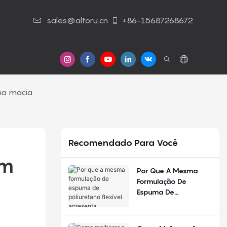
sales@alforu.cn
+86-15687268672
Contato Conosco
ma macia
Recomendado Para Você
m 
Por Que A Mesma
Formulação De
Espuma De
Poliuretano Flexível
Apresenta
Desempenho