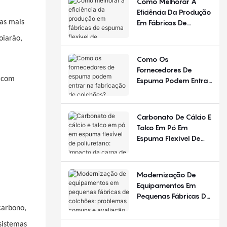
Como Melhorar A
Diferente Em
Eficiência Da Produção
Diferentes Estações
Em Fábricas De
las mais
Do Ano E Regiões?
Espuma Flexível De
oiarão,
Poliuretano?
Como Os
Fornecedores De
e com
Espuma Podem Entrar
Na Fabricação De
Colchões?
Carbonato De Cálcio E
Talco Em Pó Em
Espuma Flexível De
Poliuretano: Impacto
Da Carga De
Enchimento
Modernização De
Equipamentos Em
Pequenas Fábricas De
Colchões: Problemas
carbono,
Comuns E Avaliação
sistemas