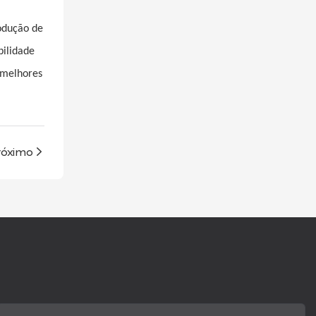
rodução de
bilidade
 melhores
róximo