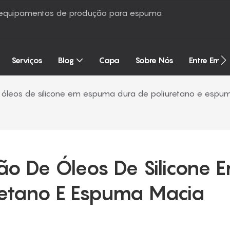
é equipamentos de produção para espuma
Serviços
Blog
Capa
Sobre Nós
Entre Em 
óleos de silicone em espuma dura de poliuretano e espu
o De Óleos De Silicone E
retano E Espuma Macia