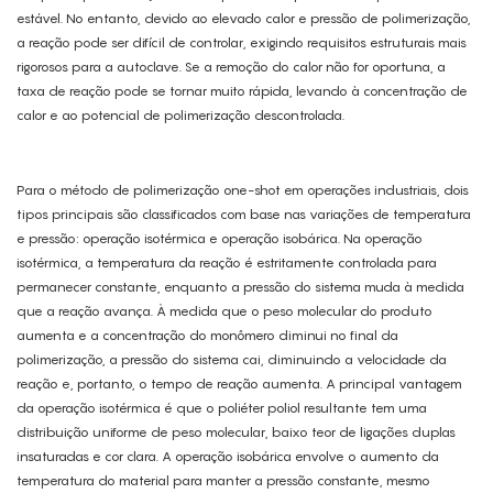
estável. No entanto, devido ao elevado calor e pressão de polimerização,
a reação pode ser difícil de controlar, exigindo requisitos estruturais mais
rigorosos para a autoclave. Se a remoção do calor não for oportuna, a
taxa de reação pode se tornar muito rápida, levando à concentração de
calor e ao potencial de polimerização descontrolada.
Para o método de polimerização one-shot em operações industriais, dois
tipos principais são classificados com base nas variações de temperatura
e pressão: operação isotérmica e operação isobárica. Na operação
isotérmica, a temperatura da reação é estritamente controlada para
permanecer constante, enquanto a pressão do sistema muda à medida
que a reação avança. À medida que o peso molecular do produto
aumenta e a concentração do monômero diminui no final da
polimerização, a pressão do sistema cai, diminuindo a velocidade da
reação e, portanto, o tempo de reação aumenta. A principal vantagem
da operação isotérmica é que o poliéter poliol resultante tem uma
distribuição uniforme de peso molecular, baixo teor de ligações duplas
insaturadas e cor clara. A operação isobárica envolve o aumento da
temperatura do material para manter a pressão constante, mesmo