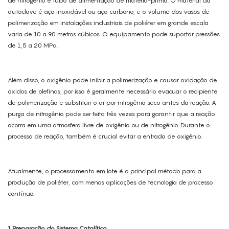
de nitrogênio e tubo de alimentação de matéria-prima. O material da
autoclave é aço inoxidável ou aço carbono, e o volume dos vasos de
polimerização em instalações industriais de poliéter em grande escala
varia de 10 a 90 metros cúbicos. O equipamento pode suportar pressões
de 1,5 a 20 MPa.
Além disso, o oxigênio pode inibir a polimerização e causar oxidação de
óxidos de olefinas, por isso é geralmente necessário evacuar o recipiente
de polimerização e substituir o ar por nitrogênio seco antes da reação. A
purga de nitrogênio pode ser feita três vezes para garantir que a reação
ocorra em uma atmosfera livre de oxigênio ou de nitrogênio. Durante o
processo de reação, também é crucial evitar a entrada de oxigênio.
Atualmente, o processamento em lote é o principal método para a
produção de poliéter, com menos aplicações de tecnologia de processo
contínuo.
1.Preparação do Sistema Catalítico