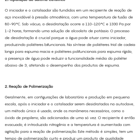
O iniciador e o catalisador são fundidos em um recipiente de reação de
aço inoxidável à pressão atmosférica, com uma temperatura de fusão de
80-90°C. Sob vácuo, a desidratação ocorre a 110-120°C e 1330 Pa por
1-2 horas, formando uma solução de alcoolato de potássio. O processo
de desidratação é crucial porque a água pode atuar como iniciador,
produzindo poliéteres bifuncionais. Na síntese de poliéteres triol de cadeia
longa para espuma macia e poliéteres polifuncionais para espuma rígida,
a presença de água pode reduzir a funcionalidade média do poliéter
abaixo de 3, afetando o desempenho dos produtos de espuma.
2. Reação de Polimerização
Geralmente, em configurações de laboratório e produção em pequena
escala, após o iniciador e o catalisador serem desidratados na autoclave,
um método único é usado, onde os monômeros necessários, como o
óxido de propileno, são adicionados de uma só vez. O recipiente é então
evacuado, é introduzido nitrogênio e a temperatura é aumentada com
agitação para a reação de polimerização. Este método é simples, tem um
tempo de polimerização curto e produz um produto de qualidade