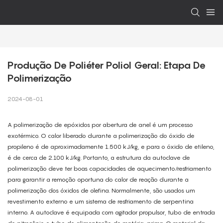
Produção De Poliéter Poliol Geral: Etapa De 
Polimerização
2024-08-01
A polimerização de epóxidos por abertura de anel é um processo
exotérmico. O calor liberado durante a polimerização do óxido de
propileno é de aproximadamente 1.500 kJ/kg, e para o óxido de etileno,
é de cerca de 2.100 kJ/kg. Portanto, a estrutura da autoclave de
polimerização deve ter boas capacidades de aquecimento/resfriamento
para garantir a remoção oportuna do calor de reação durante a
polimerização dos óxidos de olefina. Normalmente, são usados ​​um
revestimento externo e um sistema de resfriamento de serpentina
interno. A autoclave é equipada com agitador propulsor, tubo de entrada