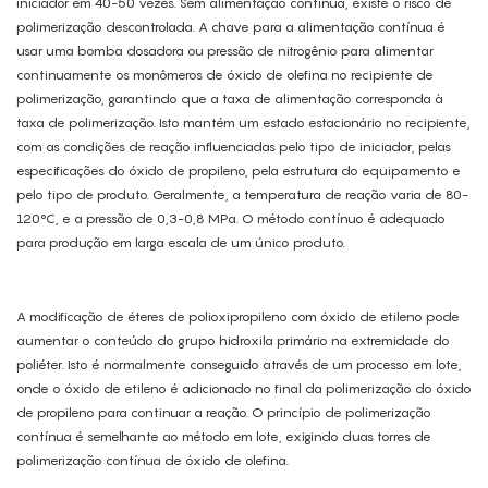
iniciador em 40-50 vezes. Sem alimentação contínua, existe o risco de
polimerização descontrolada. A chave para a alimentação contínua é
usar uma bomba dosadora ou pressão de nitrogênio para alimentar
continuamente os monômeros de óxido de olefina no recipiente de
polimerização, garantindo que a taxa de alimentação corresponda à
taxa de polimerização. Isto mantém um estado estacionário no recipiente,
com as condições de reação influenciadas pelo tipo de iniciador, pelas
especificações do óxido de propileno, pela estrutura do equipamento e
pelo tipo de produto. Geralmente, a temperatura de reação varia de 80-
120°C, e a pressão de 0,3-0,8 MPa. O método contínuo é adequado
para produção em larga escala de um único produto.
A modificação de éteres de polioxipropileno com óxido de etileno pode
aumentar o conteúdo do grupo hidroxila primário na extremidade do
poliéter. Isto é normalmente conseguido através de um processo em lote,
onde o óxido de etileno é adicionado no final da polimerização do óxido
de propileno para continuar a reação. O princípio de polimerização
contínua é semelhante ao método em lote, exigindo duas torres de
polimerização contínua de óxido de olefina.