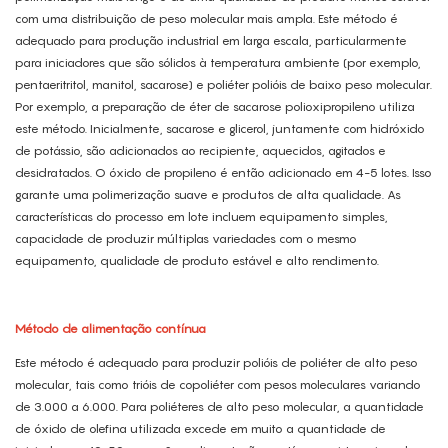
com uma distribuição de peso molecular mais ampla. Este método é
adequado para produção industrial em larga escala, particularmente
para iniciadores que são sólidos à temperatura ambiente (por exemplo,
pentaeritritol, manitol, sacarose) e poliéter polióis de baixo peso molecular.
Por exemplo, a preparação de éter de sacarose polioxipropileno utiliza
este método. Inicialmente, sacarose e glicerol, juntamente com hidróxido
de potássio, são adicionados ao recipiente, aquecidos, agitados e
desidratados. O óxido de propileno é então adicionado em 4-5 lotes. Isso
garante uma polimerização suave e produtos de alta qualidade. As
características do processo em lote incluem equipamento simples,
capacidade de produzir múltiplas variedades com o mesmo
equipamento, qualidade de produto estável e alto rendimento.
Método de alimentação contínua
Este método é adequado para produzir polióis de poliéter de alto peso
molecular, tais como trióis de copoliéter com pesos moleculares variando
de 3.000 a 6.000. Para poliéteres de alto peso molecular, a quantidade
de óxido de olefina utilizada excede em muito a quantidade de