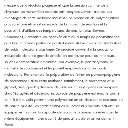
mesure que la réaction progresse et que la pression commence à
diminuer, les monomères restants sont progressivement ajoutés. Les
avantages de cette méthode incluent une opération de polymérisation
plus sûre, une élimination rapide de la chaleur de réaction et la
possibilité d'utiliser des températures de réaction plus élevées.
Cependant, il présente les inconvénients d'un temps de polymérisation
plus long et d'une qualité de produit moins stable avec une distribution
de poids moléculaire plus large. Ce procédé convient à la production
industrielle de lots à grande échelle, en particulier pour les initiateurs
solides à température ambiante (par exemple, le pentaérythritol, le
mannitol, le saccharose) et les polyéther-polyols de faible poids
moléculaire. Par exemple, la préparation de l'éther de polyoxypropylène
de saccharose utilise cette méthode. Initialement, le saccharose et le
glycérol, ainsi que l'hydroxyde de potassium, sont ajoutés au récipient,
chauffés, agités et déshydratés. L'oxyde de propylène est ensuite ajouté
en 4 à 5 lots. Cela garantit une polymérisation en douceur et des produits
de haute qualité. Les caractéristiques du processus par lots incluent un
équipement simple, la capacité de produire plusieurs variétés avec le
même équipement, une qualité de produit stable et un rendement
élevé.