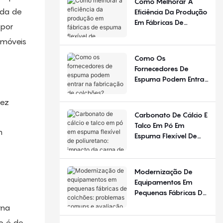
Como Melhorar A
Diferente Em
ida de
Eficiência Da Produção
Diferentes Estações
Em Fábricas De
 por
Do Ano E Regiões?
Espuma Flexível De
 móveis
Poliuretano?
Como Os
Fornecedores De
Espuma Podem Entrar
Na Fabricação De
Colchões?
vez
Carbonato De Cálcio E
Talco Em Pó Em
m
Espuma Flexível De
Poliuretano: Impacto
Da Carga De
Enchimento
Modernização De
Equipamentos Em
Pequenas Fábricas De
Colchões: Problemas
rna
Comuns E Avaliação
o é de