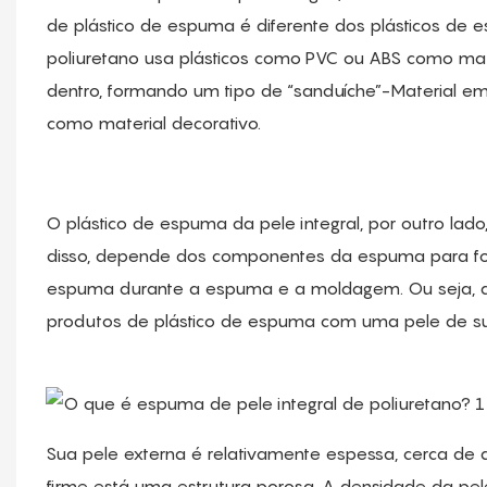
de plástico de espuma é diferente dos plásticos de 
poliuretano usa plásticos como PVC ou ABS como mate
dentro, formando um tipo de “sanduíche”-Material 
como material decorativo.
O plástico de espuma da pele integral, por outro lado
disso, depende dos componentes da espuma para for
espuma durante a espuma e a moldagem. Ou seja, a
produtos de plástico de espuma com uma pele de sup
Sua pele externa é relativamente espessa, cerca de 
firme está uma estrutura porosa. A densidade da pe