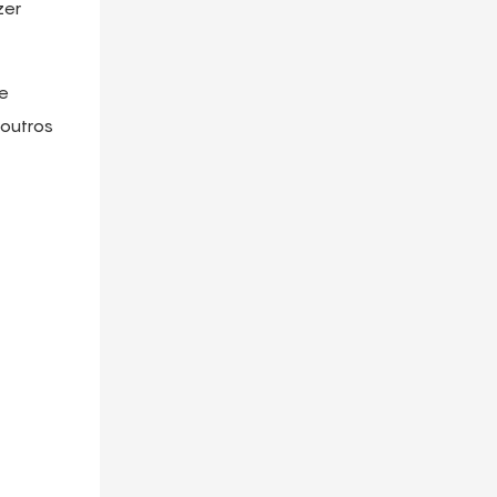
zer
de
 outros