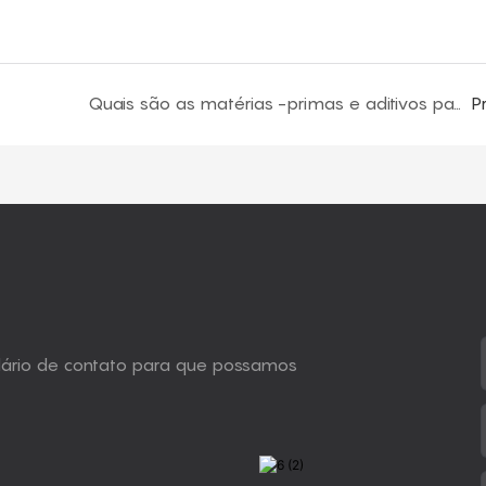
Quais são as matérias -primas e aditivos para espuma de pele integral de poliuretano?
P
ulário de contato para que possamos