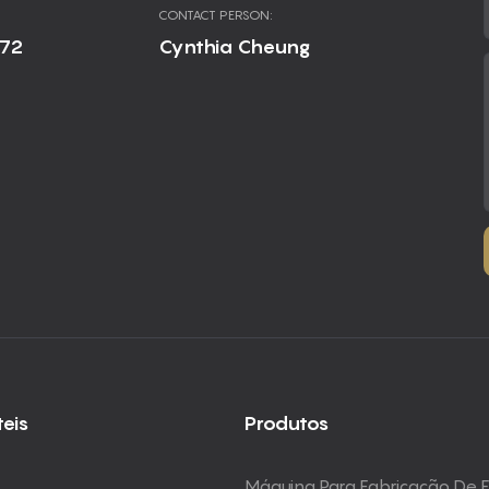
CONTACT PERSON:
672
Cynthia Cheung
teis
Produtos
Máquina Para Fabricação De