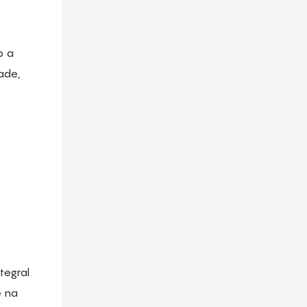
b a
ade,
tegral
e na