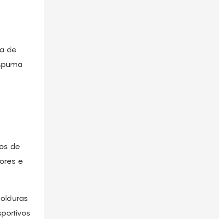
ma de
espuma
ios de
tores e
molduras
portivos