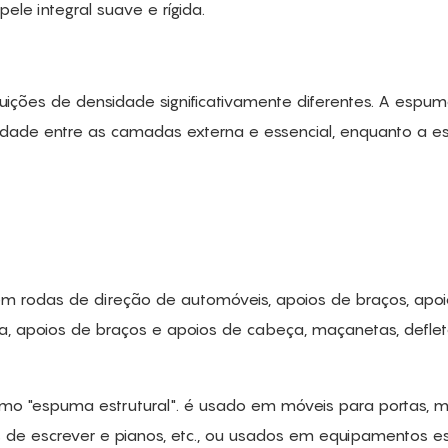
le integral suave e rígida.
uições de densidade significativamente diferentes. A espu
sidade entre as camadas externa e essencial, enquanto a 
em rodas de direção de automóveis, apoios de braços, apo
ta, apoios de braços e apoios de cabeça, maçanetas, defle
omo "espuma estrutural". é usado em móveis para portas, 
de escrever e pianos, etc., ou usados ​​em equipamentos es