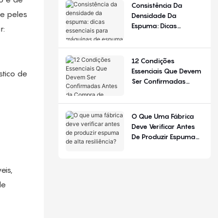
De Configuração.
Consistência Da
e peles
Densidade Da
Espuma: Dicas
r:
Essenciais Para
Máquinas De Espuma
De Poliuretano
12 Condições
Essenciais Que Devem
tico de
Ser Confirmadas
Antes Da Compra De
Equipamentos Para
Produção De Colchões
O Que Uma Fábrica
Deve Verificar Antes
De Produzir Espuma
De Alta Resiliência?
eis,
de