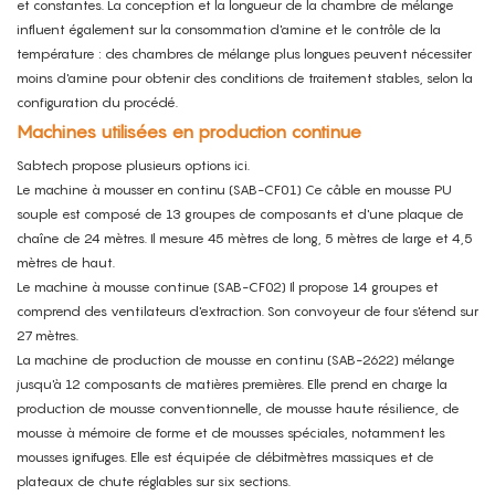
et constantes. La conception et la longueur de la chambre de mélange
influent également sur la consommation d'amine et le contrôle de la
température : des chambres de mélange plus longues peuvent nécessiter
moins d'amine pour obtenir des conditions de traitement stables, selon la
configuration du procédé.
Machines utilisées en production continue
Sabtech propose plusieurs options ici.
Le
machine à mousser en continu
(SAB-CF01)
Ce câble en mousse PU
souple est composé de 13 groupes de composants et d'une plaque de
chaîne de 24 mètres. Il mesure 45 mètres de long, 5 mètres de large et 4,5
mètres de haut.
Le
machine à mousse continue
(SAB-CF02)
Il propose 14 groupes et
comprend des ventilateurs d'extraction. Son convoyeur de four s'étend sur
27 mètres.
La machine de production de mousse en continu (SAB-2622) mélange
jusqu'à 12 composants de matières premières. Elle prend en charge la
production de mousse conventionnelle, de mousse haute résilience, de
mousse à mémoire de forme et de mousses spéciales, notamment les
mousses ignifuges.
Elle est équipée de débitmètres massiques et de
plateaux de chute réglables sur six sections.