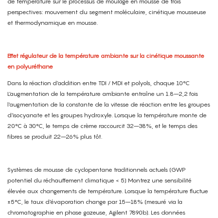
de température sur le processus de moulage en mousse de trois
perspectives: mouvement du segment moléculaire, cinétique mousseuse
et thermodynamique en mousse.
Effet régulateur de la température ambiante sur la cinétique moussante
en polyuréthane
Dans la réaction d'addition entre TDI / MDI et polyols, chaque 10°C
L'augmentation de la température ambiante entraîne un 1.8–2,2 fois
l'augmentation de la constante de la vitesse de réaction entre les groupes
d'isocyanate et les groupes hydroxyle. Lorsque la température monte de
20°C à 30°C, le temps de crème raccourcit 32–38%, et le temps des
fibres se produit 22–26% plus tôt.
Systèmes de mousse de cyclopentane traditionnels actuels (GWP
potentiel du réchauffement climatique < 5) Montrez une sensibilité
élevée aux changements de température. Lorsque la température fluctue
±5°C, le taux d'évaporation change par 15–18% (mesuré via la
chromatographie en phase gazeuse, Agilent 7890b). Les données