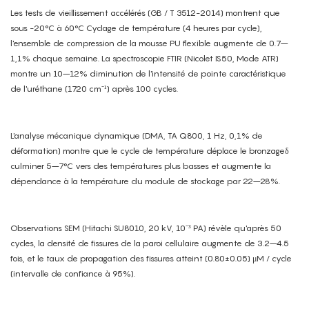
Les tests de vieillissement accélérés (GB / T 3512-2014) montrent que
sous -20°C à 60°C Cyclage de température (4 heures par cycle),
l'ensemble de compression de la mousse PU flexible augmente de 0.7–
1,1% chaque semaine. La spectroscopie FTIR (Nicolet IS50, Mode ATR)
montre un 10–12% diminution de l'intensité de pointe caractéristique
de l'uréthane (1720 cm⁻¹) après 100 cycles.
L'analyse mécanique dynamique (DMA, TA Q800, 1 Hz, 0,1% de
déformation) montre que le cycle de température déplace le bronzageδ
culminer 5–7°C vers des températures plus basses et augmente la
dépendance à la température du module de stockage par 22–28%.
Observations SEM (Hitachi SU8010, 20 kV, 10⁻³ PA) révèle qu'après 50
cycles, la densité de fissures de la paroi cellulaire augmente de 3.2–4.5
fois, et le taux de propagation des fissures atteint (0.80±0.05) μM / cycle
(intervalle de confiance à 95%).