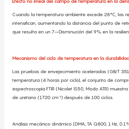
Efecto no lineal del campo de temperatura en la densi
Cuando la temperatura ambiente excede 28°C, las rea
intensifican, aumentando la distancia del punto de ret
que resulta en un 7–Disminución del 9% en la resilie
Mecanismo del ciclo de temperatura en la durabilida
Las pruebas de envejecimiento aceleradas (GB/T 35
temperatura (4 horas por ciclo), el conjunto de com
espectroscopía FTIR (Nicolet IS50, Modo ATR) muestr
de uretano (1720 cm⁻¹) después de 100 ciclos.
Análisis mecánico dinámico (DMA, TA Q800, 1 Hz, 0.1