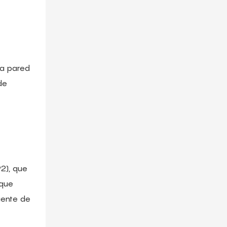
la pared
de
92), que
 que
iente de