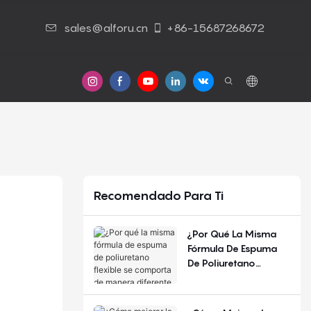
sales@alforu.cn
+86-15687268672
s
Contáctenos
Recomendado Para Ti
¿Por Qué La Misma
Fórmula De Espuma
De Poliuretano
Flexible Se Comporta
De Manera Diferente
Según La Estación Del