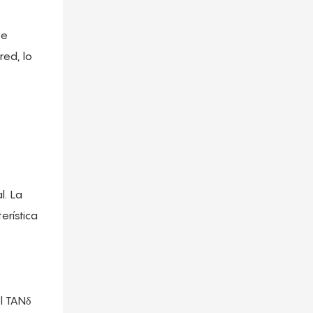
se
red, lo
l. La
rística
l TANδ