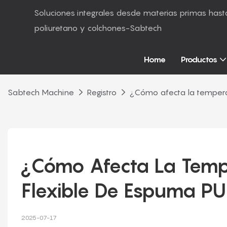
Soluciones integrales desde materias primas ha
poliuretano y colchones-Sabtech
Home
Productos
Sabtech Machine
Registro
¿Cómo afecta la tempera
¿Cómo Afecta La Tempe
Flexible De Espuma PU
2025-07-17