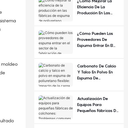
¿Cómo Mejorar La
Año Y La Región?
Eficiencia De La
e
Producción En Las
Fábricas De Espuma
 sistema
De Poliuretano
a
Flexible?
¿Cómo Pueden Los
Proveedores De
Espuma Entrar En El
Sector De La
Fabricación De
Colchones?
e moldeo
Carbonato De Calcio
Y Talco En Polvo En
 de
Espuma De
Poliuretano Flexible:
Impacto De La Carga
De Relleno
Actualización De
Equipos Para
Pequeñas Fábricas De
Colchones: Problemas
sultado
Comunes Y Criterios