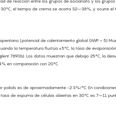
d de reacción entre los grupos de isocianato y los grupos
 30°C, el tiempo de crema se acorta 32–38%, y ocurre el 
lopentano (potencial de calentamiento global GWP < 5) Mu
 Cuando la temperatura fluctúa ±5°C, la tasa de evaporació
lent 7890b). Los datos muestran que debajo 25°C, la desv
14% en comparación con 20°C.
ter poliols es de aproximadamente -2.3%/°C. En condicione
), tasa de espuma de células abiertas en 30°C es 7–11 pun