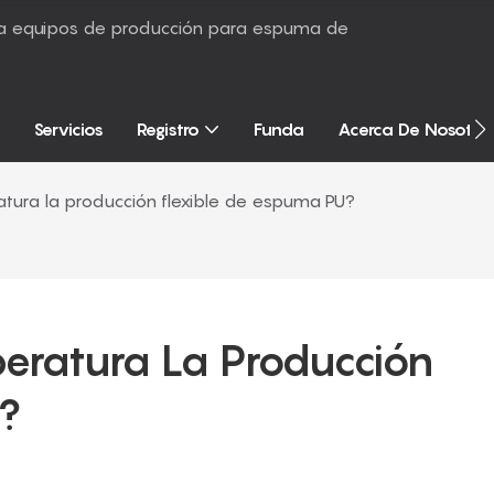
sta equipos de producción para espuma de
Servicios
Registro
Funda
Acerca De Nosotro
tura la producción flexible de espuma PU?
ratura La Producción 
?