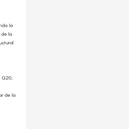
ndo la
 de la
uctural
A Q20,
r de la