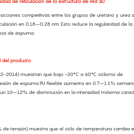
dad de reticulación de la estructura de red 3D
cciones competitivas entre los grupos de uretano y urea 
iculación en 0.18–0.28 nm. Esto reduce la regularidad de la 
ncia de espuma.
d del producto
12-2014) muestran que bajo -20°C a 60°C ciclismo de
presión de espuma PU flexible aumenta en 0.7–1.1% semana
a un 10–12% de disminución en la intensidad máxima caracte
% de tensión) muestra que el ciclo de temperatura cambia e