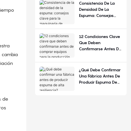
De Configuración.
Consistencia De La
Densidad De La
tiempo
Espuma: Consejos
Clave Para La
Maquinaria De
Espuma De
12 Condiciones Clave
Poliuretano
Que Deben
estra
Confirmarse Antes De
n cambia
Comprar Equipos
Para La Producción De
iación
Colchones.
¿Qué Debe Confirmar
Una Fábrica Antes De
Producir Espuma De
Alta Resiliencia?
s de
tos