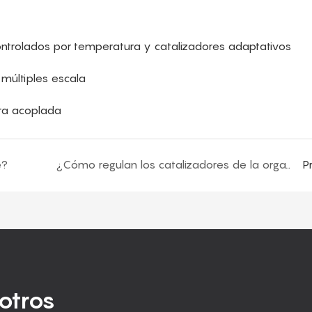
ontrolados por temperatura y catalizadores adaptativos
 múltiples escala
ra acoplada
e?
¿Cómo regulan los catalizadores de la organotina la espuma de la espuma de poliuretano flexible?
P
otros