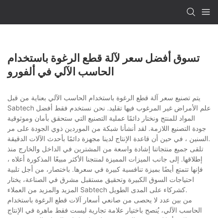
تسوق أفضل سعر لآلة قطع الرغوة باستخدام
الحاسب الآلي في ألفورو
يتم تصنيع سعر آلة قطع الرغوة باستخدام الحاسب الآلي بعناية من قبل
Sabtech علم الأمراض غير المرغوب فيها تقليد. نحن نستخدم فقط أفضل
المواد للمنتج ونختار دائمًا عملية التصنيع التي ستحقق بأمان وموثوقية
جودة التصنيع اللازمة. لقد أنشأنا شبكة من الموردين ذوي الجودة على مر
السنين ، في حين أن قاعدة الإنتاج لدينا مجهزة دائمًا بأحدث الآلات الدقيقة.
تلقى جميع منتجاتنا إشادة واسعة من المشترين في الداخل والخارج منذ
إطلاقها. إلى جانب الميزات المميزة لمنتجنا الأكثر مبيعًا المذكورة أعلاه ،
فإنها تتمتع أيضًا بميزة تنافسية كبيرة في سعرها. باختصار، من أجل تلبية
احتياجات السوق الكبيرة وتحقيق مستقبل مشرق في الصناعة، يختار
المزيد والمزيد من العملاء Sabtech كشركاء على المدى الطويل.
من بين عدد لا يحصى من صانعي أسعار آلات قطع الرغوة باستخدام
الحاسب الآلي، يُنصح باختيار علامة تجارية ليست فقط ماهرة في الإنتاج